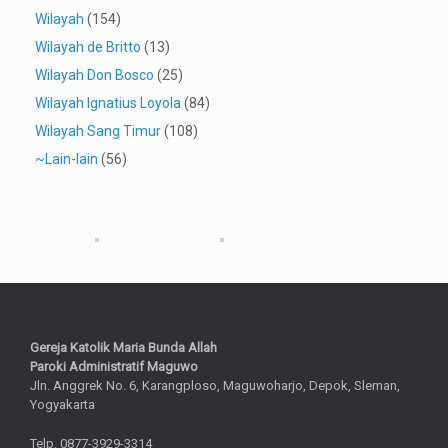
Wilayah
(154)
Wilayah de Britto
(13)
Wilayah Don Bosco
(25)
Wilayah Ignatius Loyola
(84)
Wilayah Sang Timur
(108)
~Lain-lain
(56)
Gereja Katolik Maria Bunda Allah
Paroki Administratif Maguwo
Jln. Anggrek No. 6, Karangploso, Maguwoharjo, Depok, Sleman,
Yogyakarta
Telp. 0877-3929-3314