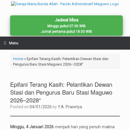
Skip
to
content
Jadwal Misa
Minggu pukul 07.00 WIB
Jumat pertama pukul 18.00 WIB
Menu
Home
»
Epifani Terang Kasih: Pelantikan Dewan Stasi dan
Pengurus Baru Stasi Maguwo 2026–2028“
Epifani Terang Kasih: Pelantikan Dewan
Stasi dan Pengurus Baru Stasi Maguwo
2026–2028“
Posted on
04/01/2026
by
Y.A. Prasetya
Minggu, 4 Januari 2026
menjadi hari yang penuh makna