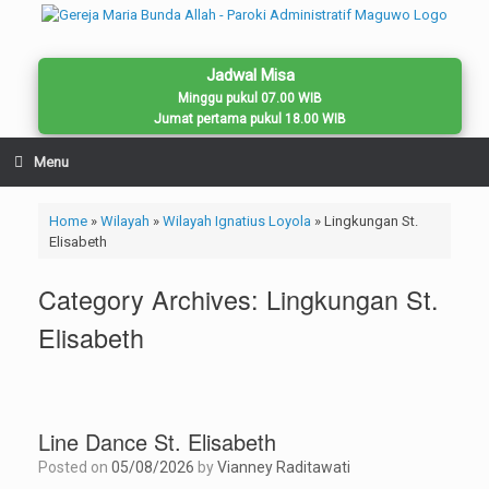
Skip
to
content
Jadwal Misa
Minggu pukul 07.00 WIB
Jumat pertama pukul 18.00 WIB
Menu
Home
»
Wilayah
»
Wilayah Ignatius Loyola
»
Lingkungan St.
Elisabeth
Category Archives:
Lingkungan St.
Elisabeth
Line Dance St. Elisabeth
Posted on
05/08/2026
by
Vianney Raditawati