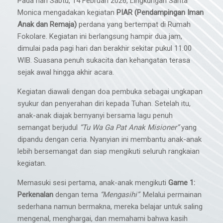
Pada hari Sabtu, 14 Februari 2026, Lingkungan Santa
Monica mengadakan kegiatan
PIAR (Pendampingan Iman
Anak dan Remaja)
perdana yang bertempat di Rumah
Fokolare. Kegiatan ini berlangsung hampir dua jam,
dimulai pada pagi hari dan berakhir sekitar pukul 11.00
WIB. Suasana penuh sukacita dan kehangatan terasa
sejak awal hingga akhir acara.
Kegiatan diawali dengan doa pembuka sebagai ungkapan
syukur dan penyerahan diri kepada Tuhan. Setelah itu,
anak-anak diajak bernyanyi bersama lagu penuh
semangat berjudul
“Tu Wa Ga Pat Anak Misioner”
yang
dipandu dengan ceria. Nyanyian ini membantu anak-anak
lebih bersemangat dan siap mengikuti seluruh rangkaian
kegiatan.
Memasuki sesi pertama, anak-anak mengikuti
Game 1:
Perkenalan
dengan tema
“Mengasihi”
. Melalui permainan
sederhana namun bermakna, mereka belajar untuk saling
mengenal, menghargai, dan memahami bahwa kasih