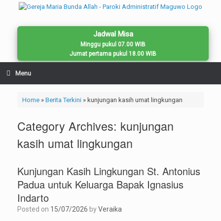
Skip
to
content
Jadwal Misa
Minggu pukul 07.00 WIB
Jumat pertama pukul 18.00 WIB
Menu
Home
»
Berita Terkini
»
kunjungan kasih umat lingkungan
Category Archives:
kunjungan
kasih umat lingkungan
Kunjungan Kasih Lingkungan St. Antonius
Padua untuk Keluarga Bapak Ignasius
Indarto
Posted on
15/07/2026
by
Veraika