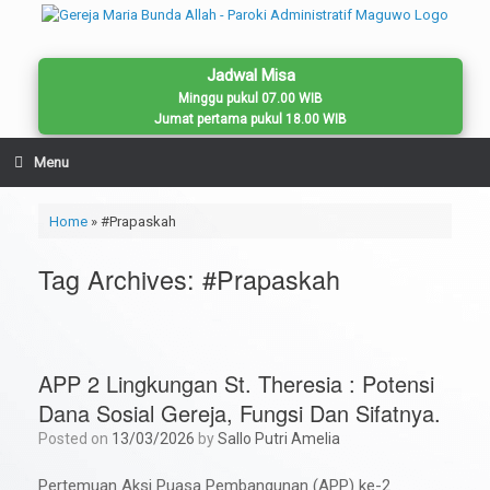
Skip
to
content
Jadwal Misa
Minggu pukul 07.00 WIB
Jumat pertama pukul 18.00 WIB
Menu
Home
»
#Prapaskah
Tag Archives:
#Prapaskah
APP 2 Lingkungan St. Theresia : Potensi
Dana Sosial Gereja, Fungsi Dan Sifatnya.
Posted on
13/03/2026
by
Sallo Putri Amelia
Pertemuan Aksi Puasa Pembangunan (APP) ke-2