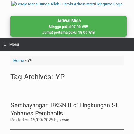
Skip
to
content
Jadwal Misa
Minggu pukul 07.00 WIB
Jumat pertama pukul 18.00 WIB
Menu
Home
»
YP
Tag Archives:
YP
Sembayangan BKSN II di Lingkungan St.
Yohanes Pembaptis
Posted on
15/09/2025
by
sevin