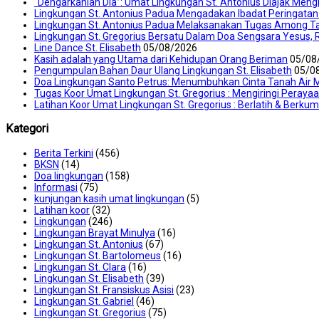
“Dengarkanlah Dia”: Umat Lingkungan St. Antonius Diajak Men
Lingkungan St. Antonius Padua Mengadakan Ibadat Peringatan
Lingkungan St. Antonius Padua Melaksanakan Tugas Among T
Lingkungan St. Gregorius Bersatu Dalam Doa Sengsara Yesus, 
Line Dance St. Elisabeth
05/08/2026
Kasih adalah yang Utama dari Kehidupan Orang Beriman
05/08
Pengumpulan Bahan Daur Ulang Lingkungan St. Elisabeth
05/0
Doa Lingkungan Santo Petrus: Menumbuhkan Cinta Tanah Air M
Tugas Koor Umat Lingkungan St. Gregorius : Mengiringi Peraya
Latihan Koor Umat Lingkungan St. Gregorius : Berlatih & Berku
Kategori
Berita Terkini
(456)
BKSN
(14)
Doa lingkungan
(158)
Informasi
(75)
kunjungan kasih umat lingkungan
(5)
Latihan koor
(32)
Lingkungan
(246)
Lingkungan Brayat Minulya
(16)
Lingkungan St. Antonius
(67)
Lingkungan St. Bartolomeus
(16)
Lingkungan St. Clara
(16)
Lingkungan St. Elisabeth
(39)
Lingkungan St. Fransiskus Asisi
(23)
Lingkungan St. Gabriel
(46)
Lingkungan St. Gregorius
(75)