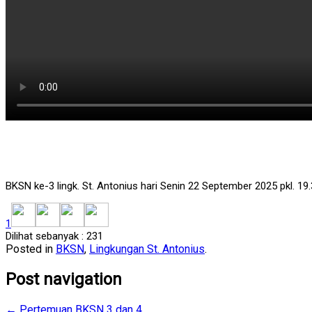
BKSN ke-3 lingk. St. Antonius hari Senin 22 September 2025 pkl. 19.
1
Dilihat sebanyak :
231
Posted in
BKSN
,
Lingkungan St. Antonius
.
Post navigation
←
Pertemuan BKSN 3 dan 4…