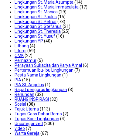
Lingkungan St. Maria Asumpta
(14)
Lingkungan St. Maria Immaculata
(17)
Lingkungan St. Monica
(29)
Lingkungan St. Paulus
(15)
Lingkungan St. Petrus
(73)
Lingkungan St. Stefanus
(31)
Lingkungan St. Theresia
(25)
Lingkungan St. Yusuf
(16)
Lingkungan YP
(40)
Litbang
(4)
Liturgi
(59)
OMK
(27)
Pemazmur
(5)
Perayaan Sukacita dan Karya Amal
(6)
Pertemuan Ibu-Ibu Lingkungan
(7)
Pesta Nama Lingkungan
(1)
PIA
(15)
PIA St. Angelus
(1)
Rapat pengurus lingkungan
(3)
Renungan
(32)
RUANG INSPIRASI
(32)
Sosial
(38)
Tajuk Utama
(113)
Tugas Caos Dahar Romo
(2)
Tugas Koor Lingkungan
(4)
Uncategorized
(200)
video
(7)
Warta Gereja
(67)