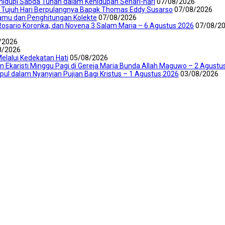
ghidupi Sabda Tuhan dalam Kehidupan Sehari-hari
07/08/2026
 Tujuh Hari Berpulangnya Bapak Thomas Eddy Susarso
07/08/2026
amu dan Penghitungan Kolekte
07/08/2026
Rosario Koronka, dan Novena 3 Salam Maria – 6 Agustus 2026
07/08/2
/2026
8/2026
elalui Kedekatan Hati
05/08/2026
an Ekaristi Minggu Pagi di Gereja Maria Bunda Allah Maguwo – 2 Agustu
mpul dalam Nyanyian Pujian Bagi Kristus – 1 Agustus 2026
03/08/2026