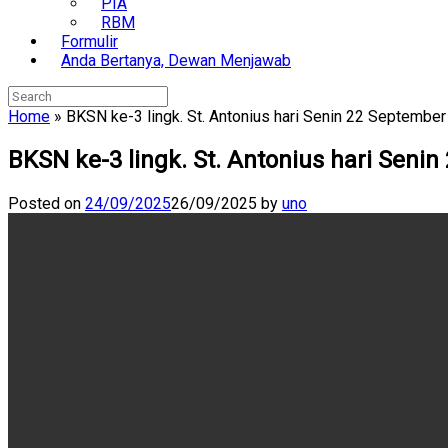
PIA
RBM
Formulir
Anda Bertanya, Dewan Menjawab
Search
for:
Home
»
BKSN ke-3 lingk. St. Antonius hari Senin 22 Septembe
BKSN ke-3 lingk. St. Antonius hari Seni
Posted on
24/09/2025
26/09/2025
by
uno