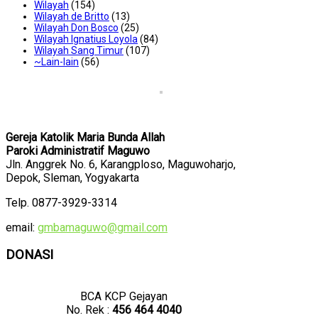
Wilayah
(154)
Wilayah de Britto
(13)
Wilayah Don Bosco
(25)
Wilayah Ignatius Loyola
(84)
Wilayah Sang Timur
(107)
~Lain-lain
(56)
Gereja Katolik Maria Bunda Allah
Paroki Administratif Maguwo
Jln. Anggrek No. 6, Karangploso, Maguwoharjo,
Depok, Sleman, Yogyakarta
Telp. 0877-3929-3314
email:
gmbamaguwo@gmail.com
DONASI
BCA KCP Gejayan
No. Rek :
456 464 4040