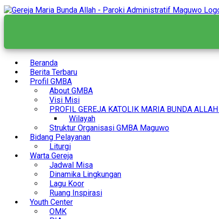
Skip
to
content
Beranda
Berita Terbaru
Profil GMBA
About GMBA
Visi Misi
PROFIL GEREJA KATOLIK MARIA BUNDA ALLA
Wilayah
Struktur Organisasi GMBA Maguwo
Bidang Pelayanan
Liturgi
Warta Gereja
Jadwal Misa
Dinamika Lingkungan
Lagu Koor
Ruang Inspirasi
Youth Center
OMK