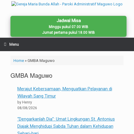
Skip
to
content
Jadwal Misa
Minggu pukul 07.00 WIB
Jumat pertama pukul 18.00 WIB
Menu
Home
»
GMBA Maguwo
GMBA Maguwo
Merajut Kebersamaan, Menguatkan Pelayanan di
Wilayah Sang Timur
by Henry
08/08/2026
“Dengarkanlah Dia”: Umat Lingkungan St. Antonius
Diajak Menghidupi Sabda Tuhan dalam Kehidupan
Sehari-hari