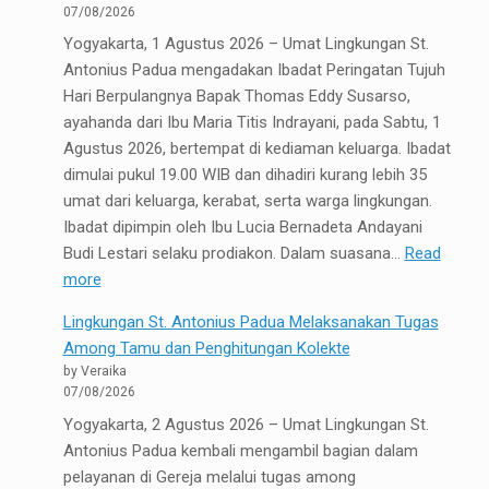
St.
07/08/2026
Antonius
Yogyakarta, 1 Agustus 2026 – Umat Lingkungan St.
Diajak
Antonius Padua mengadakan Ibadat Peringatan Tujuh
Menghidupi
Hari Berpulangnya Bapak Thomas Eddy Susarso,
Sabda
ayahanda dari Ibu Maria Titis Indrayani, pada Sabtu, 1
Tuhan
Agustus 2026, bertempat di kediaman keluarga. Ibadat
dalam
dimulai pukul 19.00 WIB dan dihadiri kurang lebih 35
Kehidupan
umat dari keluarga, kerabat, serta warga lingkungan.
Sehari-
Ibadat dipimpin oleh Ibu Lucia Bernadeta Andayani
hari
Budi Lestari selaku prodiakon. Dalam suasana…
Read
:
more
Lingkungan
Lingkungan St. Antonius Padua Melaksanakan Tugas
St.
Among Tamu dan Penghitungan Kolekte
Antonius
by Veraika
Padua
07/08/2026
Mengadakan
Yogyakarta, 2 Agustus 2026 – Umat Lingkungan St.
Ibadat
Antonius Padua kembali mengambil bagian dalam
Peringatan
pelayanan di Gereja melalui tugas among
Tujuh