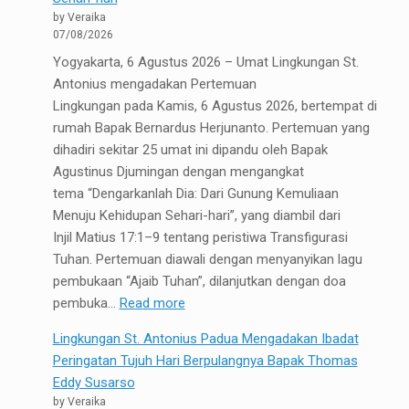
by Veraika
07/08/2026
Yogyakarta, 6 Agustus 2026 – Umat Lingkungan St.
Antonius mengadakan Pertemuan
Lingkungan pada Kamis, 6 Agustus 2026, bertempat di
rumah Bapak Bernardus Herjunanto. Pertemuan yang
dihadiri sekitar 25 umat ini dipandu oleh Bapak
Agustinus Djumingan dengan mengangkat
tema “Dengarkanlah Dia: Dari Gunung Kemuliaan
Menuju Kehidupan Sehari-hari”, yang diambil dari
Injil Matius 17:1–9 tentang peristiwa Transfigurasi
Tuhan. Pertemuan diawali dengan menyanyikan lagu
pembukaan “Ajaib Tuhan”, dilanjutkan dengan doa
:
pembuka…
Read more
“Dengarkanlah
Lingkungan St. Antonius Padua Mengadakan Ibadat
Dia”:
Peringatan Tujuh Hari Berpulangnya Bapak Thomas
Umat
Eddy Susarso
Lingkungan
by Veraika