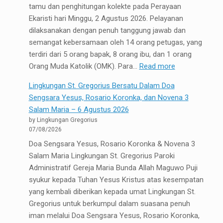
tamu dan penghitungan kolekte pada Perayaan
Hari
Ekaristi hari Minggu, 2 Agustus 2026. Pelayanan
Berpulangnya
dilaksanakan dengan penuh tanggung jawab dan
Bapak
semangat kebersamaan oleh 14 orang petugas, yang
Thomas
terdiri dari 5 orang bapak, 8 orang ibu, dan 1 orang
Eddy
:
Orang Muda Katolik (OMK). Para…
Read more
Susarso
Lingkungan
Lingkungan St. Gregorius Bersatu Dalam Doa
St.
Sengsara Yesus, Rosario Koronka, dan Novena 3
Antonius
Salam Maria – 6 Agustus 2026
Padua
by Lingkungan Gregorius
Melaksanakan
07/08/2026
Tugas
Doa Sengsara Yesus, Rosario Koronka & Novena 3
Among
Salam Maria Lingkungan St. Gregorius Paroki
Tamu
Administratif Gereja Maria Bunda Allah Maguwo Puji
dan
syukur kepada Tuhan Yesus Kristus atas kesempatan
Penghitungan
yang kembali diberikan kepada umat Lingkungan St.
Kolekte
Gregorius untuk berkumpul dalam suasana penuh
iman melalui Doa Sengsara Yesus, Rosario Koronka,