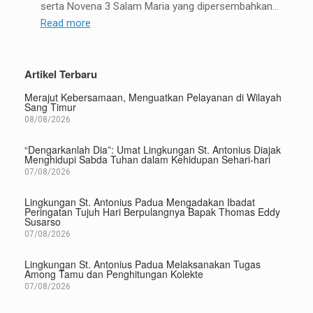
serta Novena 3 Salam Maria yang dipersembahkan…
:
Read more
Lingkungan
St.
Artikel Terbaru
Gregorius
Bersatu
Merajut Kebersamaan, Menguatkan Pelayanan di Wilayah
Sang Timur
Dalam
08/08/2026
Doa
Sengsara
“Dengarkanlah Dia”: Umat Lingkungan St. Antonius Diajak
Yesus,
Menghidupi Sabda Tuhan dalam Kehidupan Sehari-hari
07/08/2026
Rosario
Koronka,
Lingkungan St. Antonius Padua Mengadakan Ibadat
dan
Peringatan Tujuh Hari Berpulangnya Bapak Thomas Eddy
Susarso
Novena
07/08/2026
3
Salam
Lingkungan St. Antonius Padua Melaksanakan Tugas
Among Tamu dan Penghitungan Kolekte
Maria
07/08/2026
–
6