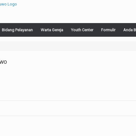
Bidang Pelayanan
Warta Gereja
Youth Center
Formulir
Anda B
uwo