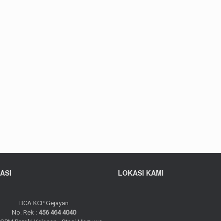
ASI
LOKASI KAMI
BCA KCP Gejayan
No. Rek :
456 464 4040