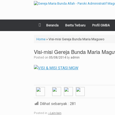
Skip
to
content
Beranda
Berita Terbaru
Profil GMBA
Home
»
Visi-misi Gereja Bunda Maria Maguwo
Visi-misi Gereja Bunda Maria Mag
Posted on
05/08/2014
by
admin
Dilihat sebanyak :
281
Posted in
~Lain-lain
.