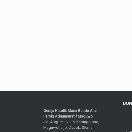
DON
Gereja Katolik Maria Bunda Allah
Paroki Administratif Maguwo
Jln. Anggrek No. 6, Karangploso,
Maguwoharjo, Depok, Sleman,