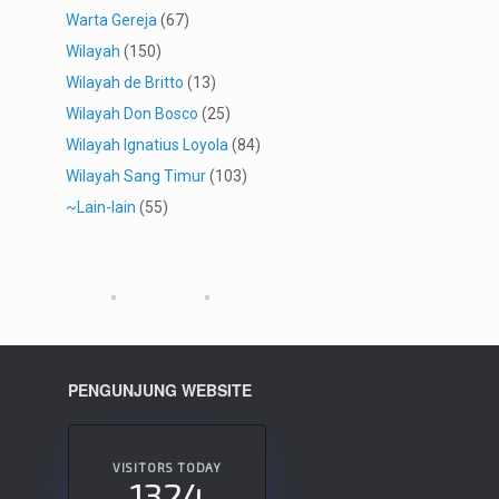
Warta Gereja
(67)
Wilayah
(150)
Wilayah de Britto
(13)
Wilayah Don Bosco
(25)
Wilayah Ignatius Loyola
(84)
Wilayah Sang Timur
(103)
~Lain-lain
(55)
PENGUNJUNG WEBSITE
VISITORS TODAY
1324