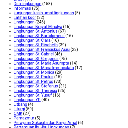
Doa lingkungan
(158)
Informasi
(75)
kunjungan kasih umat lingkungan
(5)
Latihan koor
(32)
Lingkungan
(246)
Lingkungan Brayat Minulya
(16)
Lingkungan St. Antonius
(67)
Lingkungan St. Bartolomeus
(16)
Lingkungan St. Clara
(16)
Lingkungan St. Elisabeth
(39)
Lingkungan St. Fransiskus Asisi
(23)
Lingkungan St. Gabriel
(46)
Lingkungan St. Gregorius
(75)
Lingkungan St. Maria Asumpta
(14)
Lingkungan St. Maria Immaculata
(17)
Lingkungan St. Monica
(29)
Lingkungan St. Paulus
(15)
Lingkungan St. Petrus
(73)
Lingkungan St. Stefanus
(31)
Lingkungan St. Theresia
(25)
Lingkungan St. Yusuf
(16)
Lingkungan YP
(40)
Litbang
(4)
Liturgi
(59)
OMK
(27)
Pemazmur
(5)
Perayaan Sukacita dan Karya Amal
(6)
Pertemuan Ibu-Ibu Lingkungan
(7)