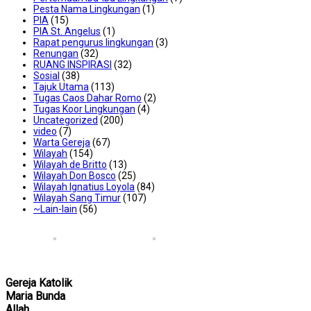
Pesta Nama Lingkungan
(1)
PIA
(15)
PIA St. Angelus
(1)
Rapat pengurus lingkungan
(3)
Renungan
(32)
RUANG INSPIRASI
(32)
Sosial
(38)
Tajuk Utama
(113)
Tugas Caos Dahar Romo
(2)
Tugas Koor Lingkungan
(4)
Uncategorized
(200)
video
(7)
Warta Gereja
(67)
Wilayah
(154)
Wilayah de Britto
(13)
Wilayah Don Bosco
(25)
Wilayah Ignatius Loyola
(84)
Wilayah Sang Timur
(107)
~Lain-lain
(56)
Gereja Katolik
Maria Bunda
Allah