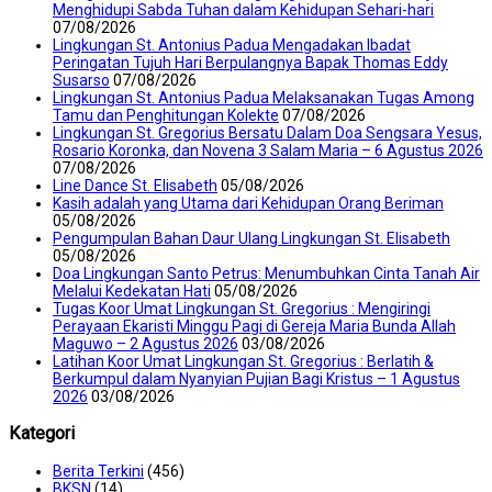
Menghidupi Sabda Tuhan dalam Kehidupan Sehari-hari
07/08/2026
Lingkungan St. Antonius Padua Mengadakan Ibadat
Peringatan Tujuh Hari Berpulangnya Bapak Thomas Eddy
Susarso
07/08/2026
Lingkungan St. Antonius Padua Melaksanakan Tugas Among
Tamu dan Penghitungan Kolekte
07/08/2026
Lingkungan St. Gregorius Bersatu Dalam Doa Sengsara Yesus,
Rosario Koronka, dan Novena 3 Salam Maria – 6 Agustus 2026
07/08/2026
Line Dance St. Elisabeth
05/08/2026
Kasih adalah yang Utama dari Kehidupan Orang Beriman
05/08/2026
Pengumpulan Bahan Daur Ulang Lingkungan St. Elisabeth
05/08/2026
Doa Lingkungan Santo Petrus: Menumbuhkan Cinta Tanah Air
Melalui Kedekatan Hati
05/08/2026
Tugas Koor Umat Lingkungan St. Gregorius : Mengiringi
Perayaan Ekaristi Minggu Pagi di Gereja Maria Bunda Allah
Maguwo – 2 Agustus 2026
03/08/2026
Latihan Koor Umat Lingkungan St. Gregorius : Berlatih &
Berkumpul dalam Nyanyian Pujian Bagi Kristus – 1 Agustus
2026
03/08/2026
Kategori
Berita Terkini
(456)
BKSN
(14)