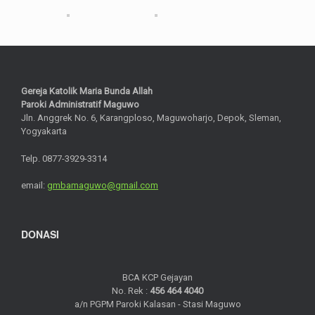
Gereja Katolik Maria Bunda Allah
Paroki Administratif Maguwo
Jln. Anggrek No. 6, Karangploso, Maguwoharjo, Depok, Sleman,
Yogyakarta
Telp. 0877-3929-3314
email:
gmbamaguwo@gmail.com
DONASI
BCA KCP Gejayan
No. Rek :
456 464 4040
a/n PGPM Paroki Kalasan - Stasi Maguwo