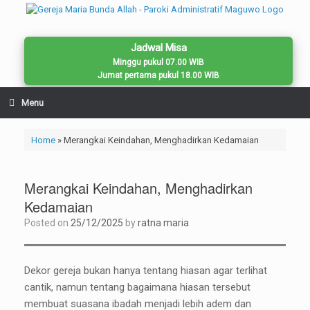
Skip
to
content
Jadwal Misa
Minggu pukul 07.00 WIB
Jumat pertama pukul 18.00 WIB
Menu
Home
»
Merangkai Keindahan, Menghadirkan Kedamaian
Merangkai Keindahan, Menghadirkan
Kedamaian
Posted on
25/12/2025
by
ratna maria
Dekor gereja bukan hanya tentang hiasan agar terlihat
cantik, namun tentang bagaimana hiasan tersebut
membuat suasana ibadah menjadi lebih adem dan