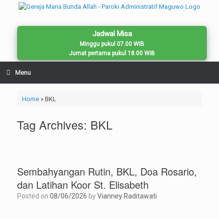
Skip
to
content
Jadwal Misa
Minggu pukul 07.00 WIB
Jumat pertama pukul 18.00 WIB
Menu
Home
»
BKL
Tag Archives:
BKL
Sembahyangan Rutin, BKL, Doa Rosario,
dan Latihan Koor St. Elisabeth
Posted on
08/06/2026
by
Vianney Raditawati