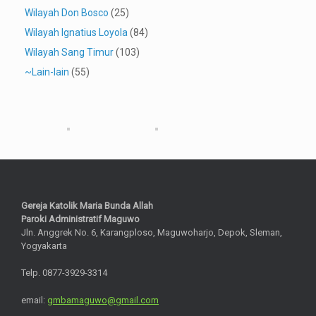
Wilayah Don Bosco
(25)
Wilayah Ignatius Loyola
(84)
Wilayah Sang Timur
(103)
~Lain-lain
(55)
Gereja Katolik Maria Bunda Allah
Paroki Administratif Maguwo
Jln. Anggrek No. 6, Karangploso, Maguwoharjo, Depok, Sleman,
Yogyakarta
Telp. 0877-3929-3314
email:
gmbamaguwo@gmail.com