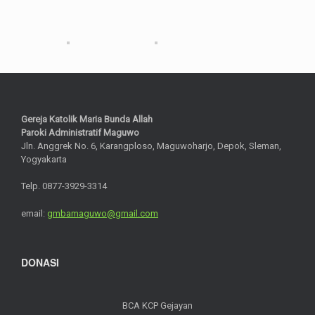
Gereja Katolik Maria Bunda Allah
Paroki Administratif Maguwo
Jln. Anggrek No. 6, Karangploso, Maguwoharjo, Depok, Sleman,
Yogyakarta
Telp. 0877-3929-3314
email:
gmbamaguwo@gmail.com
DONASI
BCA KCP Gejayan