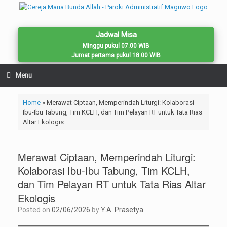
Skip
to
content
Jadwal Misa
Minggu pukul 07.00 WIB
Jumat pertama pukul 18.00 WIB
Menu
Home
»
Merawat Ciptaan, Memperindah Liturgi: Kolaborasi
Ibu-Ibu Tabung, Tim KCLH, dan Tim Pelayan RT untuk Tata Rias
Altar Ekologis
Merawat Ciptaan, Memperindah Liturgi:
Kolaborasi Ibu-Ibu Tabung, Tim KCLH,
dan Tim Pelayan RT untuk Tata Rias Altar
Ekologis
Posted on
02/06/2026
by
Y.A. Prasetya