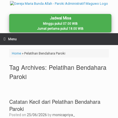
Skip
to
content
Jadwal Misa
Minggu pukul 07.00 WIB
Jumat pertama pukul 18.00 WIB
Menu
Home
»
Pelatihan Bendahara Paroki
Tag Archives:
Pelatihan Bendahara
Paroki
Catatan Kecil dari Pelatihan Bendahara
Paroki
Posted on
25/06/2026
by
monicapriya_