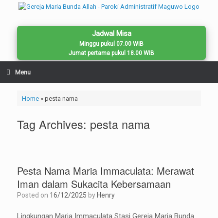
Skip
to
content
Jadwal Misa
Minggu pukul 07.00 WIB
Jumat pertama pukul 18.00 WIB
Menu
Home
»
pesta nama
Tag Archives:
pesta nama
Pesta Nama Maria Immaculata: Merawat
Iman dalam Sukacita Kebersamaan
Posted on
16/12/2025
by
Henry
Lingkungan Maria Immaculata Stasi Gereja Maria Bunda