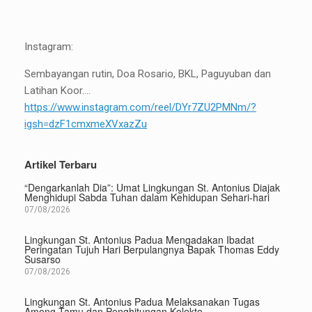
Instagram:
Sembayangan rutin, Doa Rosario, BKL, Paguyuban dan
Latihan Koor….
https://www.instagram.com/reel/DYr7ZU2PMNm/?
igsh=dzF1cmxmeXVxazZu
Artikel Terbaru
“Dengarkanlah Dia”: Umat Lingkungan St. Antonius Diajak
Menghidupi Sabda Tuhan dalam Kehidupan Sehari-hari
07/08/2026
Lingkungan St. Antonius Padua Mengadakan Ibadat
Peringatan Tujuh Hari Berpulangnya Bapak Thomas Eddy
Susarso
07/08/2026
Lingkungan St. Antonius Padua Melaksanakan Tugas
Among Tamu dan Penghitungan Kolekte