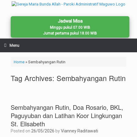
Skip
to
content
Jadwal Misa
Minggu pukul 07.00 WIB
Jumat pertama pukul 18.00 WIB
Menu
Home
»
Sembahyangan Rutin
Tag Archives:
Sembahyangan Rutin
Sembahyangan Rutin, Doa Rosario, BKL,
Paguyuban dan Latihan Koor Lingkungan
St. Elisabeth
Posted on
26/05/2026
by
Vianney Raditawati