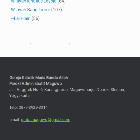
Wilayah Ignatius Loyola
(84)
Wilayah Sang Timur
(107)
~Lain-lain
(56)
Gereja Katolik Maria Bunda Allah
Paroki Administratif Maguwo
Jln. Anggrek No. 6, Karangploso, Maguwoharjo, Depok, Sleman,
Yogyakarta
Telp. 0877-3929-3314
email:
gmbamaguwo@gmail.com