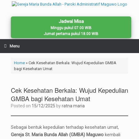
Skip
to
content
Jadwal Misa
Minggu pukul 07.00 WIB
Jumat pertama pukul 18.00 WIB
Menu
Home
»
Cek Kesehatan Berkala: Wujud Kepedulian GMBA
bagi Kesehatan Umat
Cek Kesehatan Berkala: Wujud Kepedulian
GMBA bagi Kesehatan Umat
Posted on
15/12/2025
by
ratna maria
Sebagai bentuk kepedulian terhadap kesehatan umat,
Gereja St. Maria Bunda Allah (GMBA) Maguwo
kembali