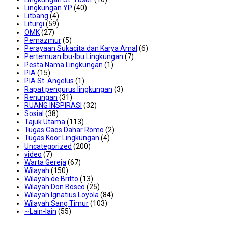
Lingkungan YP
(40)
Litbang
(4)
Liturgi
(59)
OMK
(27)
Pemazmur
(5)
Perayaan Sukacita dan Karya Amal
(6)
Pertemuan Ibu-Ibu Lingkungan
(7)
Pesta Nama Lingkungan
(1)
PIA
(15)
PIA St. Angelus
(1)
Rapat pengurus lingkungan
(3)
Renungan
(31)
RUANG INSPIRASI
(32)
Sosial
(38)
Tajuk Utama
(113)
Tugas Caos Dahar Romo
(2)
Tugas Koor Lingkungan
(4)
Uncategorized
(200)
video
(7)
Warta Gereja
(67)
Wilayah
(150)
Wilayah de Britto
(13)
Wilayah Don Bosco
(25)
Wilayah Ignatius Loyola
(84)
Wilayah Sang Timur
(103)
~Lain-lain
(55)