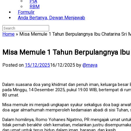
PIA
RBM
Formulir
Anda Bertanya, Dewan Menjawab
Search
for:
Home
»
Misa Memule 1 Tahun Berpulangnya Ibu Chatarina Sri M
Misa Memule 1 Tahun Berpulangnya Ibu 
Posted on
15/12/2025
16/12/2025
by
@maya
Dalam suasana doa yang khidmat dan penuh iman, keluarga besar 
pada Minggu, 14 Desember 2025, pukul 19.00 WIB, bertempat di rum
80 umat.
Misa memule ini menjadi ungkapan syukur sekaligus doa bagi arwa
doa agar almarhumah memperoleh kedamaian abadi di sisi Tuhan, s
Dalam homilinya, Romo Yohanes Ngatmo, PR mengajak umat untuk 
tidak pernah berakhir oleh kematian, melainkan justru disempurnak
dan umat untuk terus hidup dalam iman, harapan, dan kasih.