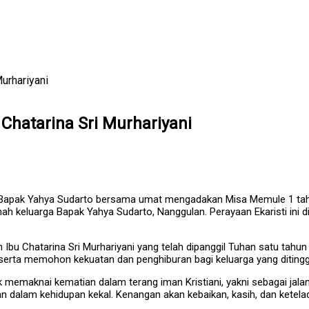
urhariyani
Chatarina Sri Murhariyani
Bapak Yahya Sudarto bersama umat mengadakan Misa Memule 1 tahun 
ah keluarga Bapak Yahya Sudarto, Nanggulan. Perayaan Ekaristi ini d
h Ibu Chatarina Sri Murhariyani yang telah dipanggil Tuhan satu t
erta memohon kekuatan dan penghiburan bagi keluarga yang ditingg
memaknai kematian dalam terang iman Kristiani, yakni sebagai ja
an dalam kehidupan kekal. Kenangan akan kebaikan, kasih, dan ketel