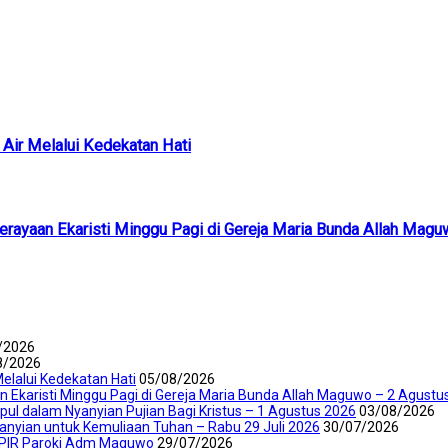
Air Melalui Kedekatan Hati
Perayaan Ekaristi Minggu Pagi di Gereja Maria Bunda Allah Mag
/2026
8/2026
elalui Kedekatan Hati
05/08/2026
an Ekaristi Minggu Pagi di Gereja Maria Bunda Allah Maguwo – 2 Agustu
mpul dalam Nyanyian Pujian Bagi Kristus – 1 Agustus 2026
03/08/2026
yanyian untuk Kemuliaan Tuhan – Rabu 29 Juli 2026
30/07/2026
an PIR Paroki Adm Maguwo
29/07/2026