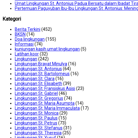
Umat Lingkungan St. Antonius Padua Bersatu dalam Ibadat Tir
Pertemuan Paguyuban Ibu-Ibu Lingkungan St. Antonius: Mening
Kategori
Berita Terkini
(452)
BKSN
(14)
Doa lingkungan
(155)
Informasi
(74)
kunjungan kasih umat lingkungan
(5)
Latihan koor
(32)
Lingkungan
(242)
Lingkungan Brayat Minulya
(16)
Lingkungan St. Antonius
(64)
Lingkungan St. Bartolomeus
(16)
Lingkungan St. Clara
(16)
Lingkungan St. Elisabeth
(39)
Lingkungan St. Fransiskus Asisi
(23)
Lingkungan St. Gabriel
(46)
Lingkungan St. Gregorius
(74)
Lingkungan St. Maria Asumpta
(14)
Lingkungan St. Maria Immaculata
(17)
Lingkungan St. Monica
(29)
Lingkungan St. Paulus
(15)
Lingkungan St. Petrus
(73)
Lingkungan St. Stefanus
(31)
Lingkungan St. Theresia
(25)
Lingkungan St. Yusuf
(16)