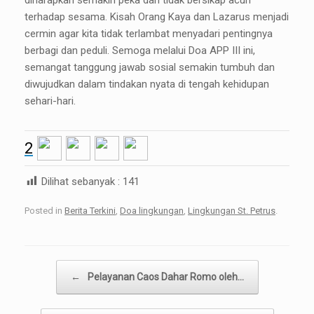
diharapkan semakin peka dan tidak bersikap acuh
terhadap sesama. Kisah Orang Kaya dan Lazarus menjadi
cermin agar kita tidak terlambat menyadari pentingnya
berbagi dan peduli. Semoga melalui Doa APP III ini,
semangat tanggung jawab sosial semakin tumbuh dan
diwujudkan dalam tindakan nyata di tengah kehidupan
sehari-hari.
2
Dilihat sebanyak :
141
Posted in
Berita Terkini
,
Doa lingkungan
,
Lingkungan St. Petrus
.
Post navigation
←
Pelayanan Caos Dahar Romo oleh…