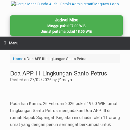
Skip
to
content
Jadwal Misa
Minggu pukul 07.00 WIB
Jumat pertama pukul 18.00 WIB
Menu
Home
»
Doa APP III Lingkungan Santo Petrus
Doa APP III Lingkungan Santo Petrus
Posted on
27/02/2026
by
@maya
Pada hari Kamis, 26 Februari 2026 pukul 19.00 WIB, umat
Lingkungan Santo Petrus mengadakan Doa APP III di
rumah Bapak Supangat. Kegiatan ini dihadiri oleh 11 orang
umat yang dengan penuh semangat berkumpul untuk