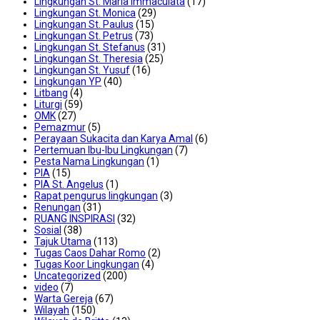
Lingkungan St. Maria Immaculata
(17)
Lingkungan St. Monica
(29)
Lingkungan St. Paulus
(15)
Lingkungan St. Petrus
(73)
Lingkungan St. Stefanus
(31)
Lingkungan St. Theresia
(25)
Lingkungan St. Yusuf
(16)
Lingkungan YP
(40)
Litbang
(4)
Liturgi
(59)
OMK
(27)
Pemazmur
(5)
Perayaan Sukacita dan Karya Amal
(6)
Pertemuan Ibu-Ibu Lingkungan
(7)
Pesta Nama Lingkungan
(1)
PIA
(15)
PIA St. Angelus
(1)
Rapat pengurus lingkungan
(3)
Renungan
(31)
RUANG INSPIRASI
(32)
Sosial
(38)
Tajuk Utama
(113)
Tugas Caos Dahar Romo
(2)
Tugas Koor Lingkungan
(4)
Uncategorized
(200)
video
(7)
Warta Gereja
(67)
Wilayah
(150)