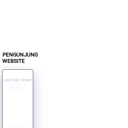
PENGUNJUNG
WEBSITE
VISITORS TODAY
657
944607