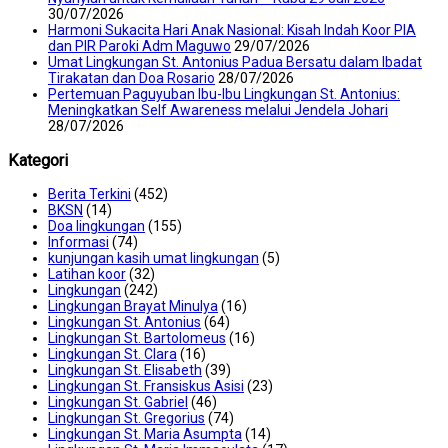
30/07/2026
Harmoni Sukacita Hari Anak Nasional: Kisah Indah Koor PIA
dan PIR Paroki Adm Maguwo
29/07/2026
Umat Lingkungan St. Antonius Padua Bersatu dalam Ibadat
Tirakatan dan Doa Rosario
28/07/2026
Pertemuan Paguyuban Ibu-Ibu Lingkungan St. Antonius:
Meningkatkan Self Awareness melalui Jendela Johari
28/07/2026
Kategori
Berita Terkini
(452)
BKSN
(14)
Doa lingkungan
(155)
Informasi
(74)
kunjungan kasih umat lingkungan
(5)
Latihan koor
(32)
Lingkungan
(242)
Lingkungan Brayat Minulya
(16)
Lingkungan St. Antonius
(64)
Lingkungan St. Bartolomeus
(16)
Lingkungan St. Clara
(16)
Lingkungan St. Elisabeth
(39)
Lingkungan St. Fransiskus Asisi
(23)
Lingkungan St. Gabriel
(46)
Lingkungan St. Gregorius
(74)
Lingkungan St. Maria Asumpta
(14)