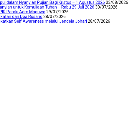
mpul dalam Nyanyian Pujian Bagi Kristus – 1 Agustus 2026
03/08/2026
yanyian untuk Kemuliaan Tuhan – Rabu 29 Juli 2026
30/07/2026
an PIR Paroki Adm Maguwo
29/07/2026
akatan dan Doa Rosario
28/07/2026
katkan Self Awareness melalui Jendela Johari
28/07/2026