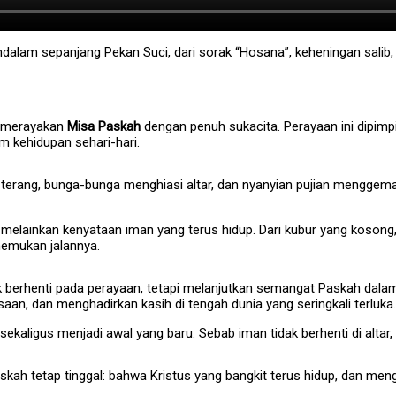
mendalam sepanjang Pekan Suci, dari sorak “Hosana”, keheningan sali
o merayakan
Misa Paskah
dengan penuh sukacita. Perayaan ini dipim
 kehidupan sehari-hari.
i terang, bunga-bunga menghiasi altar, dan nyanyian pujian menggem
melainkan kenyataan iman yang terus hidup. Dari kubur yang kosong,
nemukan jalannya.
ak berhenti pada perayaan, tetapi melanjutkan semangat Paskah dal
an, dan menghadirkan kasih di tengah dunia yang seringkali terluka.
ekaligus menjadi awal yang baru. Sebab iman tidak berhenti di altar,
ah tetap tinggal: bahwa Kristus yang bangkit terus hidup, dan men