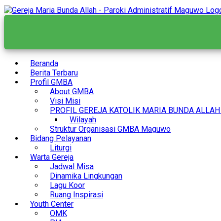
Skip
to
content
Beranda
Berita Terbaru
Profil GMBA
About GMBA
Visi Misi
PROFIL GEREJA KATOLIK MARIA BUNDA ALLA
Wilayah
Struktur Organisasi GMBA Maguwo
Bidang Pelayanan
Liturgi
Warta Gereja
Jadwal Misa
Dinamika Lingkungan
Lagu Koor
Ruang Inspirasi
Youth Center
OMK