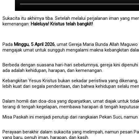
Sukacita itu akhirnya tiba. Setelah melalui perjalanan iman yang 
kemenangan:
Haleluya! Kristus telah bangkit!
Pada
Minggu, 5 April 2026
, umat Gereja Maria Bunda Allah Maguw
mengajak umat untuk sungguh mengalami makna kebangkitan dalam
Berbeda dengan suasana hari-hari sebelumnya, gereja kini dipenuh
ada adalah kehidupan, harapan, dan kemenangan.
Kebangkitan Yesus Kristus bukan sekadar peristiwa yang dikenang, 
lebih kuat dari segala penderitaan, dan bahwa kehidupan selalu me
Dalam homili dan doa-doa yang dipanjatkan, umat diajak untuk tid
terang di tengah kegelapan, membawa harapan di tengah keputusasa
Misa Paskah ini menjadi penutup dari rangkaian Pekan Suci, namun s
Perayaan berakhir dalam sukacita yang melimpah, namun pesan Pask
yang baru, penuh iman, harapan, dan kasih.