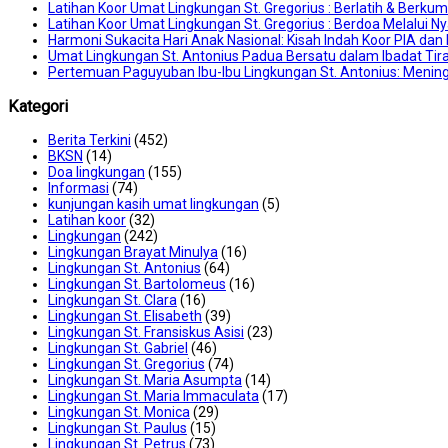
Latihan Koor Umat Lingkungan St. Gregorius : Berlatih & Berku
Latihan Koor Umat Lingkungan St. Gregorius : Berdoa Melalui N
Harmoni Sukacita Hari Anak Nasional: Kisah Indah Koor PIA d
Umat Lingkungan St. Antonius Padua Bersatu dalam Ibadat Tir
Pertemuan Paguyuban Ibu-Ibu Lingkungan St. Antonius: Mening
Kategori
Berita Terkini
(452)
BKSN
(14)
Doa lingkungan
(155)
Informasi
(74)
kunjungan kasih umat lingkungan
(5)
Latihan koor
(32)
Lingkungan
(242)
Lingkungan Brayat Minulya
(16)
Lingkungan St. Antonius
(64)
Lingkungan St. Bartolomeus
(16)
Lingkungan St. Clara
(16)
Lingkungan St. Elisabeth
(39)
Lingkungan St. Fransiskus Asisi
(23)
Lingkungan St. Gabriel
(46)
Lingkungan St. Gregorius
(74)
Lingkungan St. Maria Asumpta
(14)
Lingkungan St. Maria Immaculata
(17)
Lingkungan St. Monica
(29)
Lingkungan St. Paulus
(15)
Lingkungan St. Petrus
(73)