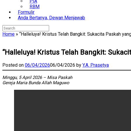
PIA
RBM
Formulir
Anda Bertanya, Dewan Menjawab
Search
for:
Home
»
“Halleluya! Kristus Telah Bangkit: Sukacita Paskah y
“Halleluya! Kristus Telah Bangkit: Suk
Posted on
06/04/2026
06/04/2026
by
Y.A. Prasetya
Minggu, 5 April 2026 – Misa Paskah
Gereja Maria Bunda Allah Maguwo