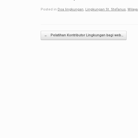
Posted in
Doa lingkungan
,
Lingkungan St. Stefanus
,
Wilay
Post navigation
←
Pelatihan Kontributor Lingkungan bagi web…