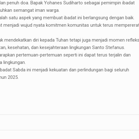
dan penuh doa. Bapak Yohanes Sudiharto sebagai pemimpin ibadat
guhkan semangat iman warga.
 salah satu aspek yang membuat ibadat ini berlangsung dengan baik.
dat menjadi wujud nyata komitmen komunitas untuk terus memperera
tuk mendekatkan diri kepada Tuhan tetapi juga menjadi momen refleks
n, kesehatan, dan kesejahteraan lingkungan Santo Stefanus.
apkan pertemuan-pertemuan seperti ini dapat terus terjalin dan
a lingkungan.
adat Sabda ini menjadi kekuatan dan perlindungan bagi seluruh
hun 2025.