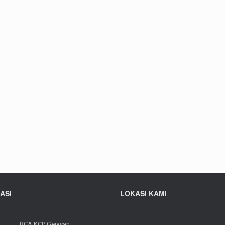
ASI
LOKASI KAMI
BCA KCP Gejayan