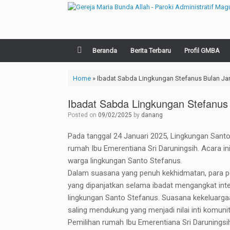
Skip
to
content
Beranda
Berita Terbaru
Profil GMBA
Home
»
Ibadat Sabda Lingkungan Stefanus Bulan Ja
Ibadat Sabda Lingkungan Stefanus
Posted on
09/02/2025
by
danang
Pada tanggal 24 Januari 2025, Lingkungan San
rumah Ibu Emerentiana Sri Daruningsih. Acara in
warga lingkungan Santo Stefanus.
Dalam suasana yang penuh kekhidmatan, para pe
yang dipanjatkan selama ibadat mengangkat int
lingkungan Santo Stefanus. Suasana kekeluarg
saling mendukung yang menjadi nilai inti komuni
Pemilihan rumah Ibu Emerentiana Sri Darunings