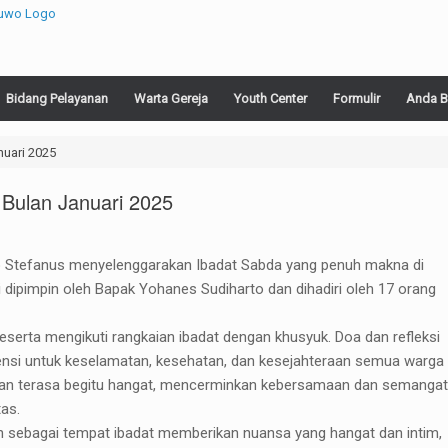
Bidang Pelayanan
Warta Gereja
Youth Center
Formulir
Anda B
nuari 2025
 Bulan Januari 2025
to Stefanus menyelenggarakan Ibadat Sabda yang penuh makna di
i dipimpin oleh Bapak Yohanes Sudiharto dan dihadiri oleh 17 orang
serta mengikuti rangkaian ibadat dengan khusyuk. Doa dan refleksi
ensi untuk keselamatan, kesehatan, dan kesejahteraan semua warga
aan terasa begitu hangat, mencerminkan kebersamaan dan semangat
tas.
ih sebagai tempat ibadat memberikan nuansa yang hangat dan intim,