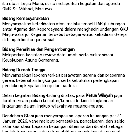
ibu stasi, Legio Maria, serta melaporkan kegiatan dan agenda
OMK St. Mikhael, Maguwo.
Bidang Kemasyarakatan
Menyampaikan keterlibatan stasi melalui timpel HAK (Hubungan
antar Agama dan Kepercayaan) dalam menghadiri undangan GKJ
Maguwoharjo. Kegiatan tersebut sebagai wujud kehadiran Gereja
di tengah lingkungan sosial.
Bidang Penelitian dan Pengembangan
Melaporkan kegiatan review data umat, serta sinkronisasi
Keuskupan Agung Semarang.
Bidang Rumah Tangga
Menyampaikan laporan terkait perawatan sarana dan prasarana
gereja, kebersihan lingkungan, serta kebutuhan perlengkapan
pendukung kegiatan liturgi dan pastoral.
Selain kegiatan Bidang-bidang di atas, para
Ketua Wilayah
juga
turut menyampaikan kegiatan/kondisi terkini di lingkungan-
lingkungan dalam lingkup wilayahnya masing-masing.
Bendahara Stasi juga menyampaikan laporan keuangan per 31
Januari 2026, yang meliputi pemasukan, pengeluaran, dan saldo
akhir kas stasi. Laporan keuangan diterima dan dicatat sebagai
bentuk transparansi dan akuntabilitas pengelolaan dana umat.