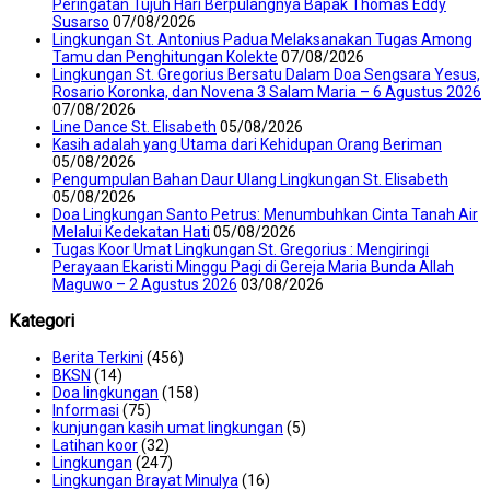
Peringatan Tujuh Hari Berpulangnya Bapak Thomas Eddy
Susarso
07/08/2026
Lingkungan St. Antonius Padua Melaksanakan Tugas Among
Tamu dan Penghitungan Kolekte
07/08/2026
Lingkungan St. Gregorius Bersatu Dalam Doa Sengsara Yesus,
Rosario Koronka, dan Novena 3 Salam Maria – 6 Agustus 2026
07/08/2026
Line Dance St. Elisabeth
05/08/2026
Kasih adalah yang Utama dari Kehidupan Orang Beriman
05/08/2026
Pengumpulan Bahan Daur Ulang Lingkungan St. Elisabeth
05/08/2026
Doa Lingkungan Santo Petrus: Menumbuhkan Cinta Tanah Air
Melalui Kedekatan Hati
05/08/2026
Tugas Koor Umat Lingkungan St. Gregorius : Mengiringi
Perayaan Ekaristi Minggu Pagi di Gereja Maria Bunda Allah
Maguwo – 2 Agustus 2026
03/08/2026
Kategori
Berita Terkini
(456)
BKSN
(14)
Doa lingkungan
(158)
Informasi
(75)
kunjungan kasih umat lingkungan
(5)
Latihan koor
(32)
Lingkungan
(247)
Lingkungan Brayat Minulya
(16)