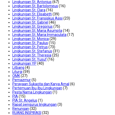
Lingkungan St. Antonius
(67)
Lingkungan St. Bartolomeus
(16)
Lingkungan St. Clara
(16)
Lingkungan St. Elisabeth
(39)
Lingkungan St. Fransiskus Asisi
(23)
Lingkungan St. Gabriel
(46)
Lingkungan St. Gregorius
(75)
Lingkungan St. Maria Asumpta
(14)
Lingkungan St. Maria Immaculata
(17)
Lingkungan St. Monica
(29)
Lingkungan St. Paulus
(15)
Lingkungan St. Petrus
(73)
Lingkungan St. Stefanus
(31)
Lingkungan St. Theresia
(25)
Lingkungan St. Yusuf
(16)
Lingkungan YP
(40)
Litbang
(4)
Liturgi
(59)
OMK
(27)
Pemazmur
(5)
Perayaan Sukacita dan Karya Amal
(6)
Pertemuan Ibu-Ibu Lingkungan
(7)
Pesta Nama Lingkungan
(1)
PIA
(15)
PIA St. Angelus
(1)
Rapat pengurus lingkungan
(3)
Renungan
(32)
RUANG INSPIRASI
(32)