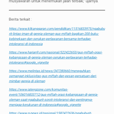
musyawarah untuk menemukan jalan terbaik,” ujarnya.
Berita terkait :
https://www.klikanggaran.com/pendidikan/11516833975/ngabubu
rit-lintas-iman-di-gereja-sleman-gus-miftah-bagikan-200-buku-
kebinekaan-dan-serukan-perlawanan-bersama-terhadap-
intoleransi-di-indonesia
https://www.harian9.com/nasional/522422653/gus-miftah-orasi-
kebangsaan-di-gereja-sleman-serukan-perlawanan-terhadap-
intoleransi#google_vignette
https://www.melintas.id/news/347280660/meneguhkan-
semangat-inklusivitas-gus-miftah-dan-pesan-persatuan-dari-
mimbar-gereja-di-sleman
https://www.jatengzone.com/komunitas-
event/106016833712/gus-miftah-orasi-kebangsaan-di-gereja-
sleman-saat-ngabuburit-soroti-intoleransi-dan-pentingnya-
menjaga-kerukunan-di-indonesia#google_vignette
https://www.g-news.id/nasional/1582422636/ngabuburit-