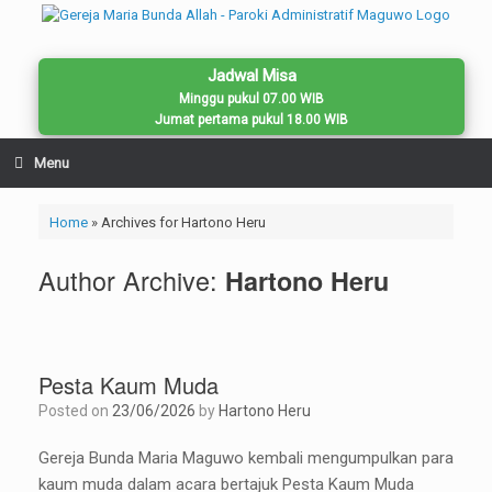
Skip
to
content
Jadwal Misa
Minggu pukul 07.00 WIB
Jumat pertama pukul 18.00 WIB
Menu
Home
»
Archives for Hartono Heru
Author Archive:
Hartono Heru
Pesta Kaum Muda
Posted on
23/06/2026
by
Hartono Heru
Gereja Bunda Maria Maguwo kembali mengumpulkan para
kaum muda dalam acara bertajuk Pesta Kaum Muda