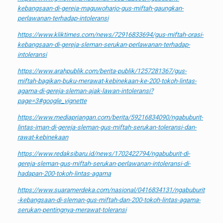
kebangsaan-di-gereja-maguwoharjo-gus-miftah-gaungkan-
perlawanan-terhadap-intoleransi
https://www.kliktimes.com/news/72916833694/gus-miftah-orasi-
kebangsaan-di-gereja-sleman-serukan-perlawanan-terhadap-
intoleransi
https://www.arahpublik.com/berita-publik/1257281367/gus-
miftah-bagikan-buku-merawat-kebinekaan-ke-200-tokoh-lintas-
agama-di-gereja-sleman-ajak-lawan-intoleransi?
page=3#google_vignette
https://www.mediapriangan.com/berita/59216834090/ngabuburit-
lintas-iman-di-gereja-sleman-gus-miftah-serukan-toleransi-dan-
rawat-kebinekaan
https://www.redaksibaru.id/news/1702422794/ngabuburit-di-
gereja-sleman-gus-miftah-serukan-perlawanan-intoleransi-di-
hadapan-200-tokoh-lintas-agama
https://www.suaramerdeka.com/nasional/0416834131/ngabuburit
-kebangsaan-di-sleman-gus-miftah-dan-200-tokoh-lintas-agama-
serukan-pentingnya-merawat-toleransi