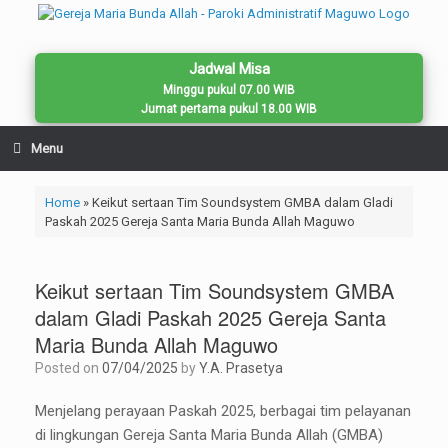
Skip
to
content
Jadwal Misa
Minggu pukul 07.00 WIB
Jumat pertama pukul 18.00 WIB
Menu
Home
»
Keikut sertaan Tim Soundsystem GMBA dalam Gladi
Paskah 2025 Gereja Santa Maria Bunda Allah Maguwo
Keikut sertaan Tim Soundsystem GMBA
dalam Gladi Paskah 2025 Gereja Santa
Maria Bunda Allah Maguwo
Posted on
07/04/2025
by
Y.A. Prasetya
Menjelang perayaan Paskah 2025, berbagai tim pelayanan
di lingkungan Gereja Santa Maria Bunda Allah (GMBA)