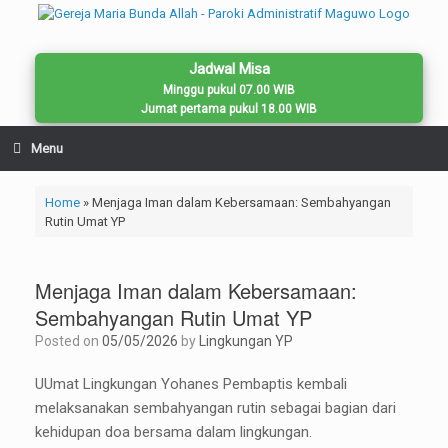
Skip
to
content
Jadwal Misa
Minggu pukul 07.00 WIB
Jumat pertama pukul 18.00 WIB
Menu
Home
»
Menjaga Iman dalam Kebersamaan: Sembahyangan
Rutin Umat YP
Menjaga Iman dalam Kebersamaan:
Sembahyangan Rutin Umat YP
Posted on
05/05/2026
by
Lingkungan YP
UUmat Lingkungan Yohanes Pembaptis kembali
melaksanakan sembahyangan rutin sebagai bagian dari
kehidupan doa bersama dalam lingkungan.