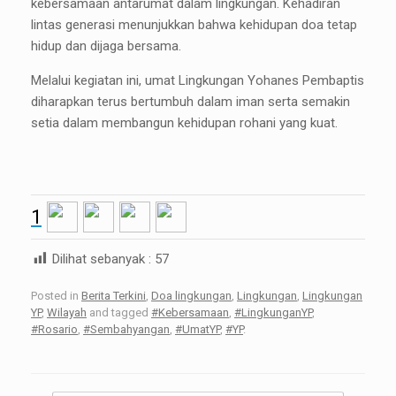
kebersamaan antarumat dalam lingkungan. Kehadiran
lintas generasi menunjukkan bahwa kehidupan doa tetap
hidup dan dijaga bersama.
Melalui kegiatan ini, umat Lingkungan Yohanes Pembaptis
diharapkan terus bertumbuh dalam iman serta semakin
setia dalam membangun kehidupan rohani yang kuat.
1
Dilihat sebanyak :
57
Posted in
Berita Terkini
,
Doa lingkungan
,
Lingkungan
,
Lingkungan
YP
,
Wilayah
and tagged
#Kebersamaan
,
#LingkunganYP
,
#Rosario
,
#Sembahyangan
,
#UmatYP
,
#YP
.