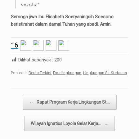
mereka.”
Semoga jiwa Ibu Elisabeth Soeryaningsih Soesono
beristirahat dalam damai Tuhan yang abadi. Amin.
16
Dilihat sebanyak :
200
Posted in
Berita Terkini
,
Doa lingkungan
,
Lingkungan St. Stefanus
.
Post navigation
←
Rapat Program Kerja Lingkungan St.…
Wilayah Ignatius Loyola Gelar Kerja…
→