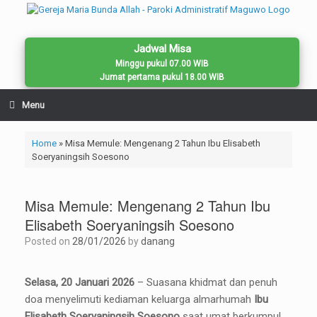
Skip
to
content
Jadwal Misa
Minggu pukul 07.00 WIB
Jumat pertama pukul 18.00 WIB
Menu
Home
»
Misa Memule: Mengenang 2 Tahun Ibu Elisabeth
Soeryaningsih Soesono
Misa Memule: Mengenang 2 Tahun Ibu
Elisabeth Soeryaningsih Soesono
Posted on
28/01/2026
by
danang
Selasa, 20 Januari 2026
– Suasana khidmat dan penuh
doa menyelimuti kediaman keluarga almarhumah
Ibu
Elisabeth Soeryaningsih Soesono
saat umat berkumpul