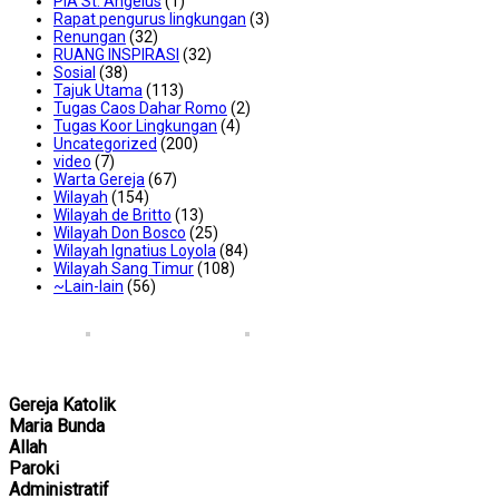
PIA St. Angelus
(1)
Rapat pengurus lingkungan
(3)
Renungan
(32)
RUANG INSPIRASI
(32)
Sosial
(38)
Tajuk Utama
(113)
Tugas Caos Dahar Romo
(2)
Tugas Koor Lingkungan
(4)
Uncategorized
(200)
video
(7)
Warta Gereja
(67)
Wilayah
(154)
Wilayah de Britto
(13)
Wilayah Don Bosco
(25)
Wilayah Ignatius Loyola
(84)
Wilayah Sang Timur
(108)
~Lain-lain
(56)
Gereja Katolik
Maria Bunda
Allah
Paroki
Administratif