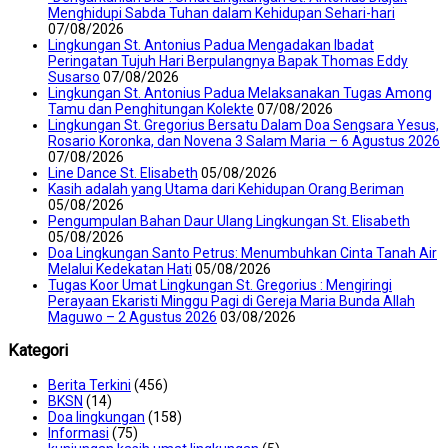
Menghidupi Sabda Tuhan dalam Kehidupan Sehari-hari
07/08/2026
Lingkungan St. Antonius Padua Mengadakan Ibadat
Peringatan Tujuh Hari Berpulangnya Bapak Thomas Eddy
Susarso
07/08/2026
Lingkungan St. Antonius Padua Melaksanakan Tugas Among
Tamu dan Penghitungan Kolekte
07/08/2026
Lingkungan St. Gregorius Bersatu Dalam Doa Sengsara Yesus,
Rosario Koronka, dan Novena 3 Salam Maria – 6 Agustus 2026
07/08/2026
Line Dance St. Elisabeth
05/08/2026
Kasih adalah yang Utama dari Kehidupan Orang Beriman
05/08/2026
Pengumpulan Bahan Daur Ulang Lingkungan St. Elisabeth
05/08/2026
Doa Lingkungan Santo Petrus: Menumbuhkan Cinta Tanah Air
Melalui Kedekatan Hati
05/08/2026
Tugas Koor Umat Lingkungan St. Gregorius : Mengiringi
Perayaan Ekaristi Minggu Pagi di Gereja Maria Bunda Allah
Maguwo – 2 Agustus 2026
03/08/2026
Kategori
Berita Terkini
(456)
BKSN
(14)
Doa lingkungan
(158)
Informasi
(75)