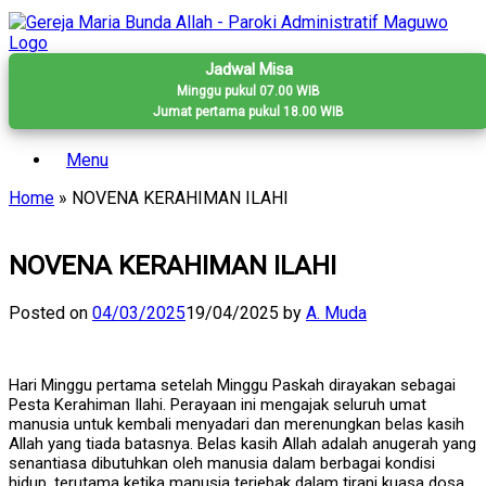
Skip
to
content
Jadwal Misa
Minggu pukul 07.00 WIB
Jumat pertama pukul 18.00 WIB
Menu
Home
»
NOVENA KERAHIMAN ILAHI
NOVENA KERAHIMAN ILAHI
Posted on
04/03/2025
19/04/2025
by
A. Muda
Hari Minggu pertama setelah Minggu Paskah dirayakan sebagai
Pesta Kerahiman Ilahi. Perayaan ini mengajak seluruh umat
manusia untuk kembali menyadari dan merenungkan belas kasih
Allah yang tiada batasnya. Belas kasih Allah adalah anugerah yang
senantiasa dibutuhkan oleh manusia dalam berbagai kondisi
hidup, terutama ketika manusia terjebak dalam tirani kuasa dosa,