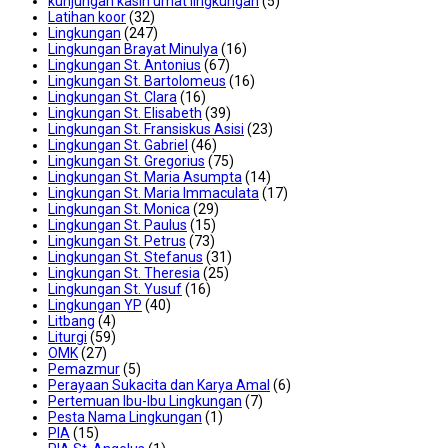
kunjungan kasih umat lingkungan
(5)
Latihan koor
(32)
Lingkungan
(247)
Lingkungan Brayat Minulya
(16)
Lingkungan St. Antonius
(67)
Lingkungan St. Bartolomeus
(16)
Lingkungan St. Clara
(16)
Lingkungan St. Elisabeth
(39)
Lingkungan St. Fransiskus Asisi
(23)
Lingkungan St. Gabriel
(46)
Lingkungan St. Gregorius
(75)
Lingkungan St. Maria Asumpta
(14)
Lingkungan St. Maria Immaculata
(17)
Lingkungan St. Monica
(29)
Lingkungan St. Paulus
(15)
Lingkungan St. Petrus
(73)
Lingkungan St. Stefanus
(31)
Lingkungan St. Theresia
(25)
Lingkungan St. Yusuf
(16)
Lingkungan YP
(40)
Litbang
(4)
Liturgi
(59)
OMK
(27)
Pemazmur
(5)
Perayaan Sukacita dan Karya Amal
(6)
Pertemuan Ibu-Ibu Lingkungan
(7)
Pesta Nama Lingkungan
(1)
PIA
(15)