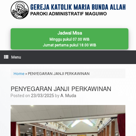
Skip
to
content
Jadwal Misa
Minggu pukul 07.00 WIB
Jumat pertama pukul 18.00 WIB
Menu
Home
»
PENYEGARAN JANJI PERKAWINAN
PENYEGARAN JANJI PERKAWINAN
Posted on
23/03/2025
by
A. Muda