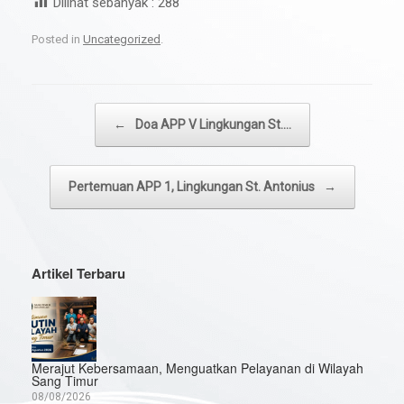
Dilihat sebanyak :
288
Posted in
Uncategorized
.
Post navigation
←
Doa APP V Lingkungan St.…
Pertemuan APP 1, Lingkungan St. Antonius
→
Artikel Terbaru
Merajut Kebersamaan, Menguatkan Pelayanan di Wilayah
Sang Timur
08/08/2026