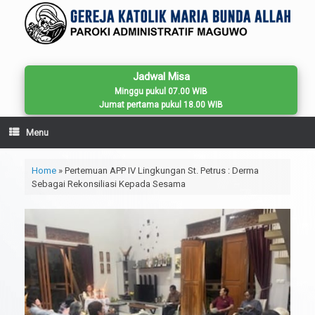
Skip
to
content
Jadwal Misa
Minggu pukul 07.00 WIB
Jumat pertama pukul 18.00 WIB
Menu
Home
»
Pertemuan APP IV Lingkungan St. Petrus : Derma
Sebagai Rekonsiliasi Kepada Sesama