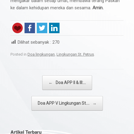
mengakar dalam setiap umat, membawa terang Paskah
ke dalam kehidupan mereka dan sesama.
Amin.
Dilihat sebanyak :
270
Posted in
Doa lingkungan
,
Lingkungan St. Petrus
.
Post navigation
←
Doa APP II & III:…
Doa APP V Lingkungan St.…
→
Artikel Terbaru