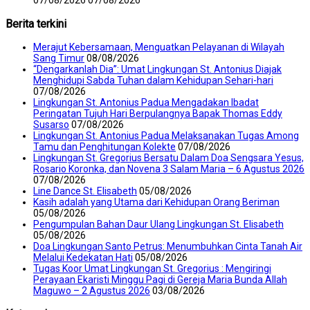
07/08/2026
07/08/2026
Berita terkini
Merajut Kebersamaan, Menguatkan Pelayanan di Wilayah
Sang Timur
08/08/2026
“Dengarkanlah Dia”: Umat Lingkungan St. Antonius Diajak
Menghidupi Sabda Tuhan dalam Kehidupan Sehari-hari
07/08/2026
Lingkungan St. Antonius Padua Mengadakan Ibadat
Peringatan Tujuh Hari Berpulangnya Bapak Thomas Eddy
Susarso
07/08/2026
Lingkungan St. Antonius Padua Melaksanakan Tugas Among
Tamu dan Penghitungan Kolekte
07/08/2026
Lingkungan St. Gregorius Bersatu Dalam Doa Sengsara Yesus,
Rosario Koronka, dan Novena 3 Salam Maria – 6 Agustus 2026
07/08/2026
Line Dance St. Elisabeth
05/08/2026
Kasih adalah yang Utama dari Kehidupan Orang Beriman
05/08/2026
Pengumpulan Bahan Daur Ulang Lingkungan St. Elisabeth
05/08/2026
Doa Lingkungan Santo Petrus: Menumbuhkan Cinta Tanah Air
Melalui Kedekatan Hati
05/08/2026
Tugas Koor Umat Lingkungan St. Gregorius : Mengiringi
Perayaan Ekaristi Minggu Pagi di Gereja Maria Bunda Allah
Maguwo – 2 Agustus 2026
03/08/2026