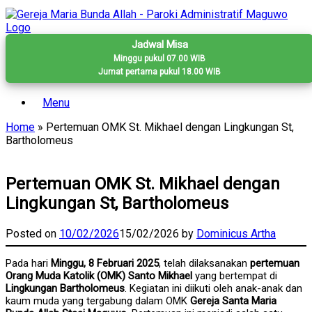
Skip
to
content
Jadwal Misa
Minggu pukul 07.00 WIB
Jumat pertama pukul 18.00 WIB
Menu
Home
»
Pertemuan OMK St. Mikhael dengan Lingkungan St,
Bartholomeus
Pertemuan OMK St. Mikhael dengan
Lingkungan St, Bartholomeus
Posted on
10/02/2026
15/02/2026
by
Dominicus Artha
Pada hari
Minggu, 8 Februari 2025
, telah dilaksanakan
pertemuan
Orang Muda Katolik (OMK) Santo Mikhael
yang bertempat di
Lingkungan Bartholomeus
. Kegiatan ini diikuti oleh anak-anak dan
kaum muda yang tergabung dalam OMK
Gereja Santa Maria