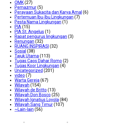
OMK
(27)
Pemazmur
(5)
Perayaan Sukacita dan Karya Amal
(6)
Pertemuan Ibu-Ibu Lingkungan
(7)
Pesta Nama Lingkungan
(1)
PIA
(15)
PIA St. Angelus
(1)
Rapat pengurus lingkungan
(3)
Renungan
(32)
RUANG INSPIRASI
(32)
Sosial
(38)
Tajuk Utama
(113)
Tugas Caos Dahar Romo
(2)
Tugas Koor Lingkungan
(4)
Uncategorized
(201)
video
(7)
Warta Gereja
(67)
Wilayah
(154)
Wilayah de Britto
(13)
Wilayah Don Bosco
(25)
Wilayah Ignatius Loyola
(84)
Wilayah Sang Timur
(107)
~Lain-lain
(56)