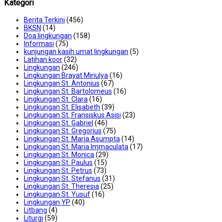
Kategori
Berita Terkini
(456)
BKSN
(14)
Doa lingkungan
(158)
Informasi
(75)
kunjungan kasih umat lingkungan
(5)
Latihan koor
(32)
Lingkungan
(246)
Lingkungan Brayat Minulya
(16)
Lingkungan St. Antonius
(67)
Lingkungan St. Bartolomeus
(16)
Lingkungan St. Clara
(16)
Lingkungan St. Elisabeth
(39)
Lingkungan St. Fransiskus Asisi
(23)
Lingkungan St. Gabriel
(46)
Lingkungan St. Gregorius
(75)
Lingkungan St. Maria Asumpta
(14)
Lingkungan St. Maria Immaculata
(17)
Lingkungan St. Monica
(29)
Lingkungan St. Paulus
(15)
Lingkungan St. Petrus
(73)
Lingkungan St. Stefanus
(31)
Lingkungan St. Theresia
(25)
Lingkungan St. Yusuf
(16)
Lingkungan YP
(40)
Litbang
(4)
Liturgi
(59)