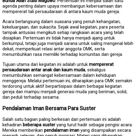
Bunda Allah Stasi Maguwo
. Pertemuan ini menjadi salah satu
agenda penting dalam upaya membangun kebersamaan dan
mempererat tali persaudaraan di antara kaum muda gereja.
Acara berlangsung dalam suasana yang penuh kehangatan,
kekeluargaan, dan sukacita. Sejak awal kegiatan, para peserta
tampak antusias mengikuti setiap rangkaian acara yang telah
disiapkan. Pertemuan ini tidak hanya menjadi ajang untuk
berkumpul, tetapi juga menjadi sarana untuk saling mengenal lebih
dekat, memperkuat relasi antar anggota OMK, serta
menumbuhkan rasa memiliki terhadap komunitas dan gereja.
Tujuan utama dari kegiatan ini adalah untuk
mempererat
persaudaraan antar anak dan kaum muda
, sekaligus
menumbuhkan semangat kebersamaan dalam kehidupan
menggereja. Melalui pertemuan ini, diharapkan para OMK semakin
terdorong untuk aktif berpartisipasi dalam berbagai kegiatan
gereja dan mampu menjadi generasi muda yang beriman, solid,
dan peduli terhadap sesama.
Pendalaman Iman Bersama Para Suster
Salah satu bagian paling berkesan dari pertemuan ini adalah
kehadiran
beberapa suster
yang turut hadir sebagai pengisi acara.
Mereka memberikan
pendalaman iman
yang disampaikan secara
menarik, relevan, dan penuh inspirasi. Materi yang dibawakan