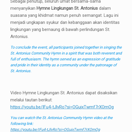
Sebagai penutup, seluruh umat bersama-sama
menyanyikan
Hymne Lingkungan St. Antonius
dalam
suasana yang khidmat namun penuh semangat. Lagu ini
menjadi ungkapan syukur dan kebanggaan akan identitas
lingkungan yang bernaung di bawah perlindungan St.
Antonius.
To conclude the event, all participants joined together in singing the
St. Antonius Community Hymn in a spirit that was both reverent and
full of enthusiasm. The hymn served as an expression of gratitude
and pride in their identity as a community under the patronage of
St. Antonius.
Video Hymne Lingkungan St. Antonius dapat disaksikan
melalui tautan berikut:
https://youtu.be/IFu4-tJlvRo?si=OGujxTwmf7rXOmOg
You can watch the St. Antonius Community Hymn video at the
following link:
https://youtu.be/IFu4-tJlvRo?si=OGujxTwmf7rXOmOg