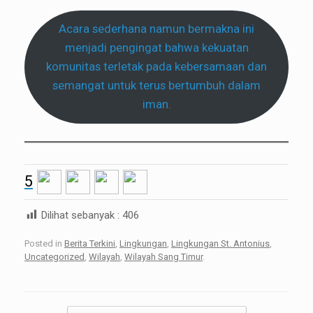
Acara sederhana namun bermakna ini
menjadi pengingat bahwa kekuatan
komunitas terletak pada kebersamaan dan
semangat untuk terus bertumbuh dalam
iman.
5
Dilihat sebanyak :
406
Posted in
Berita Terkini
,
Lingkungan
,
Lingkungan St. Antonius
,
Uncategorized
,
Wilayah
,
Wilayah Sang Timur
.
Post navigation