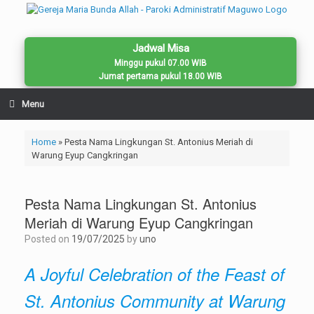
Skip
to
content
Jadwal Misa
Minggu pukul 07.00 WIB
Jumat pertama pukul 18.00 WIB
Menu
Home
»
Pesta Nama Lingkungan St. Antonius Meriah di
Warung Eyup Cangkringan
Pesta Nama Lingkungan St. Antonius
Meriah di Warung Eyup Cangkringan
Posted on
19/07/2025
by
uno
A Joyful Celebration of the Feast of
St. Antonius Community at Warung