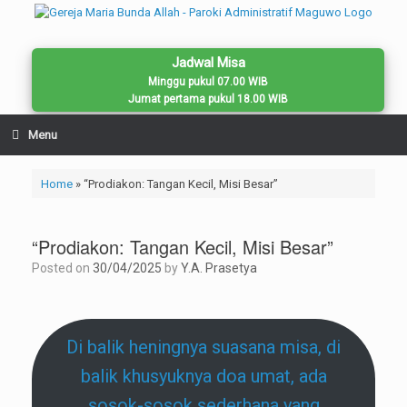
Skip
to
content
Jadwal Misa
Minggu pukul 07.00 WIB
Jumat pertama pukul 18.00 WIB
Menu
Home
»
“Prodiakon: Tangan Kecil, Misi Besar”
“Prodiakon: Tangan Kecil, Misi Besar”
Posted on
30/04/2025
by
Y.A. Prasetya
Di balik heningnya suasana misa, di
balik khusyuknya doa umat, ada
sosok-sosok sederhana yang