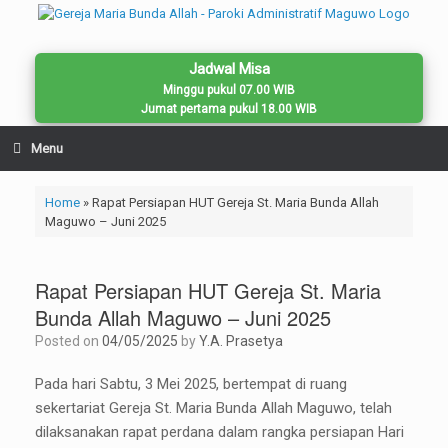
Skip
to
content
Jadwal Misa
Minggu pukul 07.00 WIB
Jumat pertama pukul 18.00 WIB
Menu
Home
»
Rapat Persiapan HUT Gereja St. Maria Bunda Allah
Maguwo – Juni 2025
Rapat Persiapan HUT Gereja St. Maria
Bunda Allah Maguwo – Juni 2025
Posted on
04/05/2025
by
Y.A. Prasetya
Pada hari Sabtu, 3 Mei 2025, bertempat di ruang
sekertariat Gereja St. Maria Bunda Allah Maguwo, telah
dilaksanakan rapat perdana dalam rangka persiapan Hari