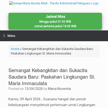
Skip
to
content
Jadwal Misa
Minggu pukul 07.00 WIB
Jumat pertama pukul 18.00 WIB
Menu
Home
»
Semangat Kebangkitan dan Sukacita Saudara Baru:
Paskahan Lingkungan St. Maria Immaculata
Semangat Kebangkitan dan Sukacita
Saudara Baru: Paskahan Lingkungan St.
Maria Immaculata
Posted on
13/04/2026
by
Maria Novenita
Kamis, 09 April 2026 , Suasana hangat dan penuh
kekeluargaan menyelimuti pertemuan umat Lingkungan