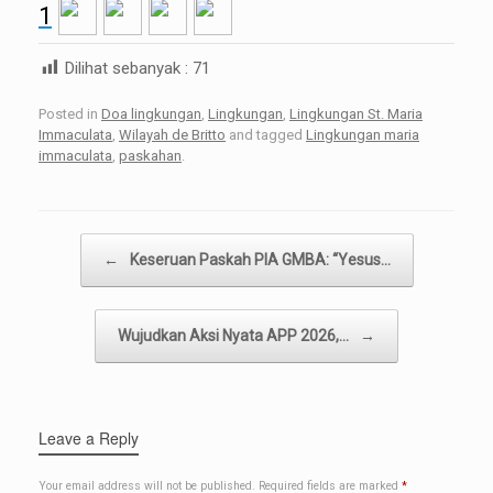
1
Dilihat sebanyak :
71
Posted in
Doa lingkungan
,
Lingkungan
,
Lingkungan St. Maria
Immaculata
,
Wilayah de Britto
and tagged
Lingkungan maria
immaculata
,
paskahan
.
Post navigation
←
Keseruan Paskah PIA GMBA: “Yesus…
Wujudkan Aksi Nyata APP 2026,…
→
Leave a Reply
Your email address will not be published.
Required fields are marked
*