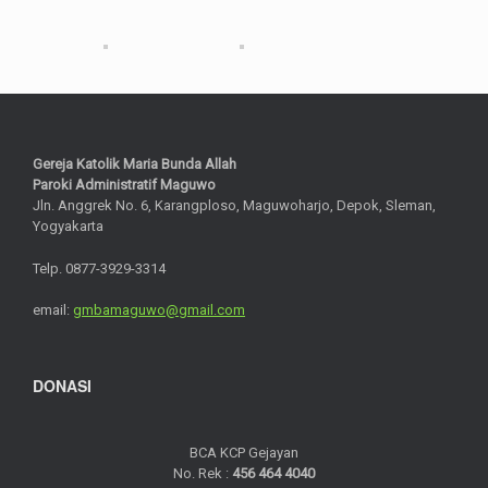
Gereja Katolik Maria Bunda Allah
Paroki Administratif Maguwo
Jln. Anggrek No. 6, Karangploso, Maguwoharjo, Depok, Sleman,
Yogyakarta
Telp. 0877-3929-3314
email:
gmbamaguwo@gmail.com
DONASI
BCA KCP Gejayan
No. Rek :
456 464 4040