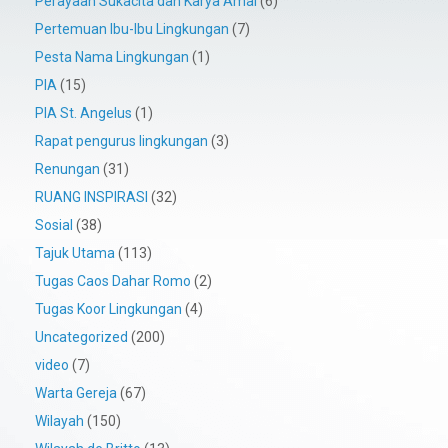
Perayaan Sukacita dan Karya Amal
(6)
Pertemuan Ibu-Ibu Lingkungan
(7)
Pesta Nama Lingkungan
(1)
PIA
(15)
PIA St. Angelus
(1)
Rapat pengurus lingkungan
(3)
Renungan
(31)
RUANG INSPIRASI
(32)
Sosial
(38)
Tajuk Utama
(113)
Tugas Caos Dahar Romo
(2)
Tugas Koor Lingkungan
(4)
Uncategorized
(200)
video
(7)
Warta Gereja
(67)
Wilayah
(150)