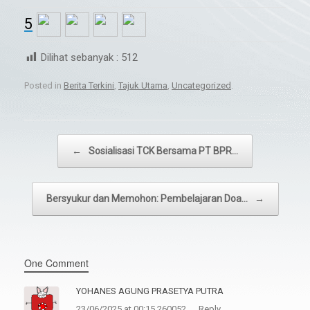
5
Dilihat sebanyak :
512
Posted in
Berita Terkini
,
Tajuk Utama
,
Uncategorized
.
Post navigation
←
Sosialisasi TCK Bersama PT BPR…
Bersyukur dan Memohon: Pembelajaran Doa…
→
One Comment
YOHANES AGUNG PRASETYA PUTRA
23/06/2025 at 00:15 260052
Reply