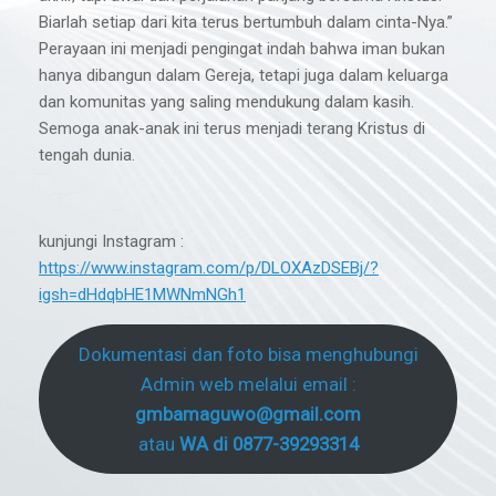
Biarlah setiap dari kita terus bertumbuh dalam cinta-Nya.”
Perayaan ini menjadi pengingat indah bahwa iman bukan
hanya dibangun dalam Gereja, tetapi juga dalam keluarga
dan komunitas yang saling mendukung dalam kasih.
Semoga anak-anak ini terus menjadi terang Kristus di
tengah dunia.
kunjungi Instagram :
https://www.instagram.com/p/DLOXAzDSEBj/?
igsh=dHdqbHE1MWNmNGh1
Dokumentasi dan foto bisa menghubungi
Admin web melalui email :
gmbamaguwo@gmail.com
atau
WA di 0877-39293314