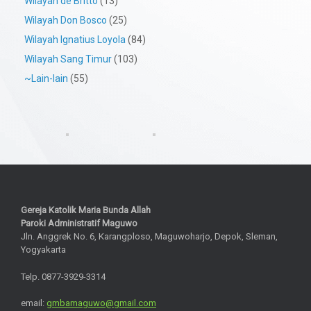
Wilayah de Britto
(13)
Wilayah Don Bosco
(25)
Wilayah Ignatius Loyola
(84)
Wilayah Sang Timur
(103)
~Lain-lain
(55)
Gereja Katolik Maria Bunda Allah
Paroki Administratif Maguwo
Jln. Anggrek No. 6, Karangploso, Maguwoharjo, Depok, Sleman,
Yogyakarta
Telp. 0877-3929-3314
email:
gmbamaguwo@gmail.com