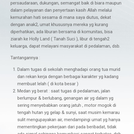
persaudaraan, dukungan, semangat baik di biara maupun
dalam pelayanan dan penyertaan kasih Allah melalui
kemurahan hati sesama di mana saya diutus, dekat
dengan anak2, umat khususnya mereka yg kurang
diperhatikan, ada liburan bersama di komunitas, bisa
ziarah ke Holly Land ( Tanah Suci ), libur di tengah2
keluarga, dapat melayani masyarakat di pedalaman, dsb.
Tantangannya :
Dalam tugas di sekolah menghadapi orang tua murid
dan rekan kerja dengan berbagai karakter yg kadang
membuat lelah ( di kota besar )
Medan yg berat : saat tugas di pedalaman, jalan
berlumpur & berlubang, genangan air yg dalam yg
sering menyebabkan orang jatuh , motor mogok di
tengah hutan yg gelap & sunyi, saat musim kemarau
sulit mengupayakan air, mendampingi umat yg hanya
mementingkan pekerjaan dari pada beribadat, tidak
ada signal sehingga komunikasi sangat terbatas, dsb.