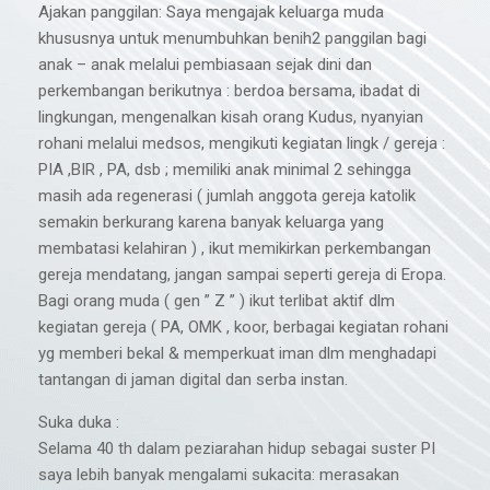
Ajakan panggilan: Saya mengajak keluarga muda
khususnya untuk menumbuhkan benih2 panggilan bagi
anak – anak melalui pembiasaan sejak dini dan
perkembangan berikutnya : berdoa bersama, ibadat di
lingkungan, mengenalkan kisah orang Kudus, nyanyian
rohani melalui medsos, mengikuti kegiatan lingk / gereja :
PIA ,BIR , PA, dsb ; memiliki anak minimal 2 sehingga
masih ada regenerasi ( jumlah anggota gereja katolik
semakin berkurang karena banyak keluarga yang
membatasi kelahiran ) , ikut memikirkan perkembangan
gereja mendatang, jangan sampai seperti gereja di Eropa.
Bagi orang muda ( gen ” Z ” ) ikut terlibat aktif dlm
kegiatan gereja ( PA, OMK , koor, berbagai kegiatan rohani
yg memberi bekal & memperkuat iman dlm menghadapi
tantangan di jaman digital dan serba instan.
Suka duka :
Selama 40 th dalam peziarahan hidup sebagai suster PI
saya lebih banyak mengalami sukacita: merasakan