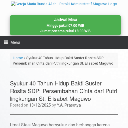
Skip
to
content
Jadwal Misa
Minggu pukul 07.00 WIB
Jumat pertama pukul 18.00 WIB
Menu
Home
»
Syukur 40 Tahun Hidup Bakti Suster Rosita SDP:
Persembahan Cinta dari Putri lingkungan St. Elisabet Maguwo
Syukur 40 Tahun Hidup Bakti Suster
Rosita SDP: Persembahan Cinta dari Putri
lingkungan St. Elisabet Maguwo
Posted on
13/12/2025
by
Y.A. Prasetya
Umat Stasi Maguwo bersyukur dan berbangga karena