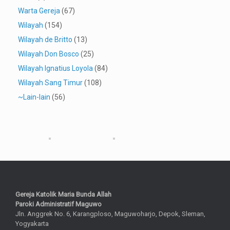
Warta Gereja
(67)
Wilayah
(154)
Wilayah de Britto
(13)
Wilayah Don Bosco
(25)
Wilayah Ignatius Loyola
(84)
Wilayah Sang Timur
(108)
~Lain-lain
(56)
Gereja Katolik Maria Bunda Allah
Paroki Administratif Maguwo
Jln. Anggrek No. 6, Karangploso, Maguwoharjo, Depok, Sleman,
Yogyakarta