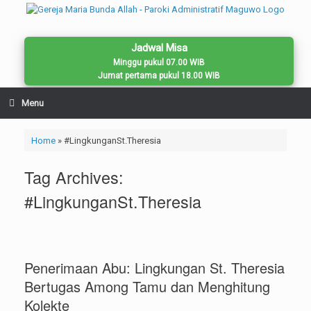
Skip
to
content
Jadwal Misa
Minggu pukul 07.00 WIB
Jumat pertama pukul 18.00 WIB
Menu
Home
»
#LingkunganSt.Theresia
Tag Archives:
#LingkunganSt.Theresia
Penerimaan Abu: Lingkungan St. Theresia
Bertugas Among Tamu dan Menghitung
Kolekte