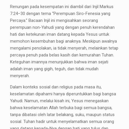
Renungan pada kesempatan ini diambil dari Injil Markus
7:24–30 dengan tema “Perempuan Siro-Fenesia yang
Percaya.” Bacaan Injil ini mengisahkan seorang
perempuan non-Yahudi yang dengan penuh kerendahan
hati dan ketekunan iman datang kepada Yesus untuk
memohon kesembuhan bagi anaknya. Meskipun awalnya
mengalami penolakan, ia tidak menyerah, melainkan tetap
percaya penuh pada belas kasih dan kemurahan Tuhan.
Keteguhan imannya menunjukkan bahwa iman sejati
adalah iman yang gigih, teguh, dan tidak mudah
menyerah.
Dalam konteks sosial dan religius pada masa itu,
keselamatan dipahami hanya diperuntukkan bagi bangsa
Yahudi. Namun, melalui kisah ini, Yesus menegaskan
bahwa keselamatan Allah terbuka bagi semua bangsa,
tanpa dibatasi oleh latar belakang, suku, maupun status
sosial. Tuhan hadir untuk menyelamatkan semua orang
yang datang kepada-Nya dengan hati yang tulus dan