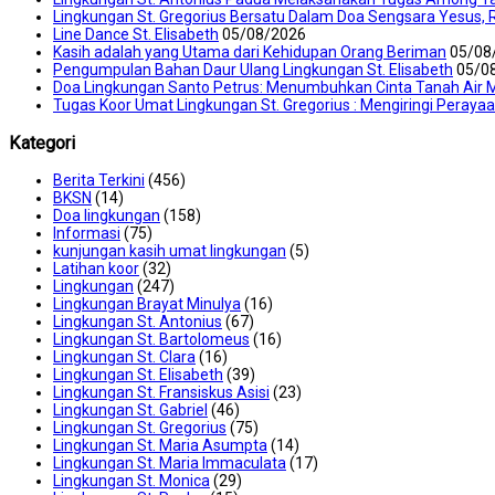
Lingkungan St. Gregorius Bersatu Dalam Doa Sengsara Yesus, 
Line Dance St. Elisabeth
05/08/2026
Kasih adalah yang Utama dari Kehidupan Orang Beriman
05/08
Pengumpulan Bahan Daur Ulang Lingkungan St. Elisabeth
05/0
Doa Lingkungan Santo Petrus: Menumbuhkan Cinta Tanah Air M
Tugas Koor Umat Lingkungan St. Gregorius : Mengiringi Peraya
Kategori
Berita Terkini
(456)
BKSN
(14)
Doa lingkungan
(158)
Informasi
(75)
kunjungan kasih umat lingkungan
(5)
Latihan koor
(32)
Lingkungan
(247)
Lingkungan Brayat Minulya
(16)
Lingkungan St. Antonius
(67)
Lingkungan St. Bartolomeus
(16)
Lingkungan St. Clara
(16)
Lingkungan St. Elisabeth
(39)
Lingkungan St. Fransiskus Asisi
(23)
Lingkungan St. Gabriel
(46)
Lingkungan St. Gregorius
(75)
Lingkungan St. Maria Asumpta
(14)
Lingkungan St. Maria Immaculata
(17)
Lingkungan St. Monica
(29)