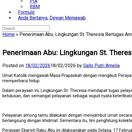
PIA
RBM
Formulir
Anda Bertanya, Dewan Menjawab
Search
for:
Home
»
Penerimaan Abu: Lingkungan St. Theresia Bertugas A
Penerimaan Abu: Lingkungan St. There
Posted on
18/02/2026
18/02/2026
by
Sallo Putri Amelia
Umat Katolik mengawali Masa Prapaskah dengan mengikuti Perayaan 
memperbarui hidup.
Dalam perayaan ini, Lingkungan St. Theresia mendapat tugas pel
ketulusan, dan semangat pelayanan sebagai wujud nyata keterliba
Pelayanan among tamu dilakukan dengan menyambut umat secara r
berlangsung dengan khidmat. Sementara itu, tim penghitung kolekte 
Perayaan Ekaristi Rabu Abu ini dilaksanakan pada Selasa, 17 Februa