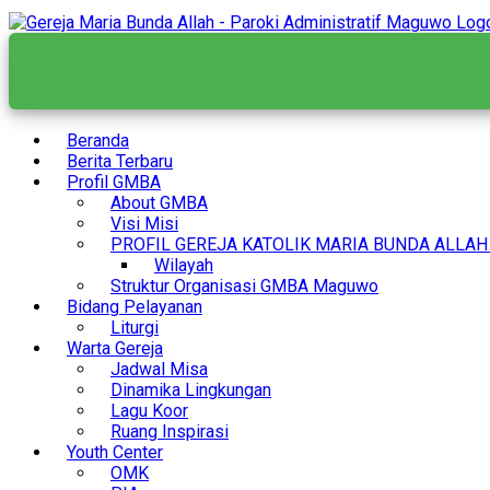
Skip
to
content
Beranda
Berita Terbaru
Profil GMBA
About GMBA
Visi Misi
PROFIL GEREJA KATOLIK MARIA BUNDA ALLA
Wilayah
Struktur Organisasi GMBA Maguwo
Bidang Pelayanan
Liturgi
Warta Gereja
Jadwal Misa
Dinamika Lingkungan
Lagu Koor
Ruang Inspirasi
Youth Center
OMK