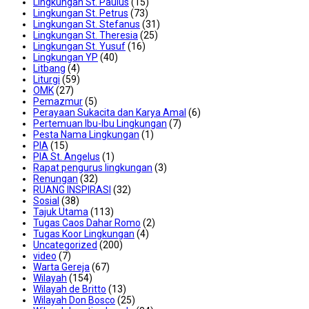
Lingkungan St. Paulus
(15)
Lingkungan St. Petrus
(73)
Lingkungan St. Stefanus
(31)
Lingkungan St. Theresia
(25)
Lingkungan St. Yusuf
(16)
Lingkungan YP
(40)
Litbang
(4)
Liturgi
(59)
OMK
(27)
Pemazmur
(5)
Perayaan Sukacita dan Karya Amal
(6)
Pertemuan Ibu-Ibu Lingkungan
(7)
Pesta Nama Lingkungan
(1)
PIA
(15)
PIA St. Angelus
(1)
Rapat pengurus lingkungan
(3)
Renungan
(32)
RUANG INSPIRASI
(32)
Sosial
(38)
Tajuk Utama
(113)
Tugas Caos Dahar Romo
(2)
Tugas Koor Lingkungan
(4)
Uncategorized
(200)
video
(7)
Warta Gereja
(67)
Wilayah
(154)
Wilayah de Britto
(13)
Wilayah Don Bosco
(25)