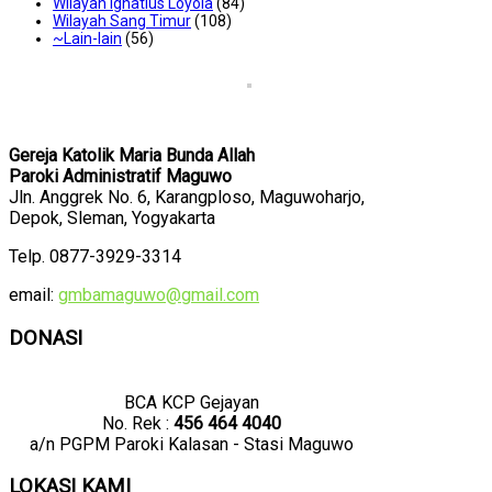
Wilayah Ignatius Loyola
(84)
Wilayah Sang Timur
(108)
~Lain-lain
(56)
Gereja Katolik Maria Bunda Allah
Paroki Administratif Maguwo
Jln. Anggrek No. 6, Karangploso, Maguwoharjo,
Depok, Sleman, Yogyakarta
Telp. 0877-3929-3314
email:
gmbamaguwo@gmail.com
DONASI
BCA KCP Gejayan
No. Rek :
456 464 4040
a/n PGPM Paroki Kalasan - Stasi Maguwo
LOKASI KAMI