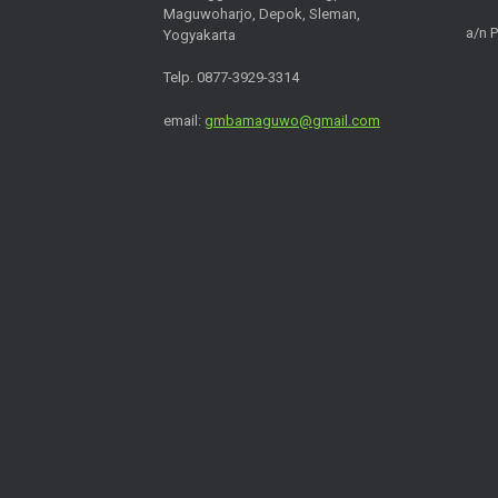
Maguwoharjo, Depok, Sleman,
a/n 
Yogyakarta
Telp. 0877-3929-3314
email:
gmbamaguwo@gmail.com
Hi
Hello
👋, welcome to
Gereja Maria Bunda Allah - Paroki Administratif Magu
Can we help you?
Open Chat