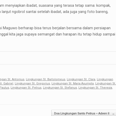
alam menyiapkan ibadat, suasana yang terasa tetap sama: kompak,
lanjut ngobrol santai setelah ibadat, ada juga yang foto bareng,
si Maguwo berharap bisa terus berjalan bersama dalam persiapan
inggal kita jaga supaya semangat dan harapan itu tetap hidup sampai
ngan St. Antonius
,
Lingkungan St. Bartolomeus
,
Lingkungan St. Clara
,
Lingkungan
t. Gabriel
,
Lingkungan St. Gregorius
,
Lingkungan St. Maria Asumpta
,
Lingkungan St.
 Paulus
,
Lingkungan St. Petrus
,
Lingkungan St. Stefanus
,
Lingkungan St. Theresia
,
Doa Lingkungan Santo Petrus – Adven II
→