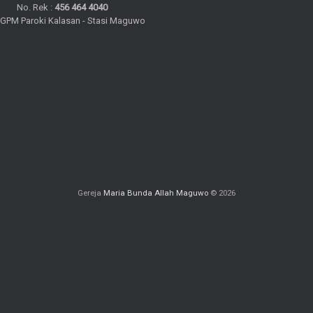
No. Rek :
456 464 4040
PGPM Paroki Kalasan - Stasi Maguwo
Gereja
Maria Bunda Allah Maguwo
© 2026
wo