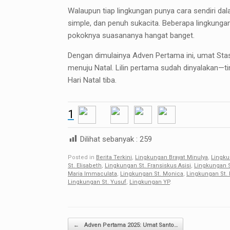
Walaupun tiap lingkungan punya cara sendiri d
simple, dan penuh sukacita. Beberapa lingkungan 
pokoknya suasananya hangat banget.
Dengan dimulainya Adven Pertama ini, umat Sta
menuju Natal. Lilin pertama sudah dinyalakan—t
Hari Natal tiba.
1
Dilihat sebanyak :
259
Posted in
Berita Terkini
,
Lingkungan Brayat Minulya
,
Lingku
St. Elisabeth
,
Lingkungan St. Fransiskus Asisi
,
Lingkungan S
Maria Immaculata
,
Lingkungan St. Monica
,
Lingkungan St.
Lingkungan St. Yusuf
,
Lingkungan YP
.
Post navigation
←
Adven Pertama 2025: Umat Santo…