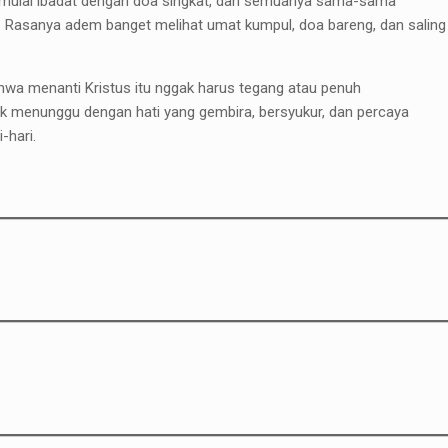
g mulai ibadat dengan doa singkat, dan semuanya sama-sama
. Rasanya adem banget melihat umat kumpul, doa bareng, dan saling
wa menanti Kristus itu nggak harus tegang atau penuh
tuk menunggu dengan hati yang gembira, bersyukur, dan percaya
-hari.