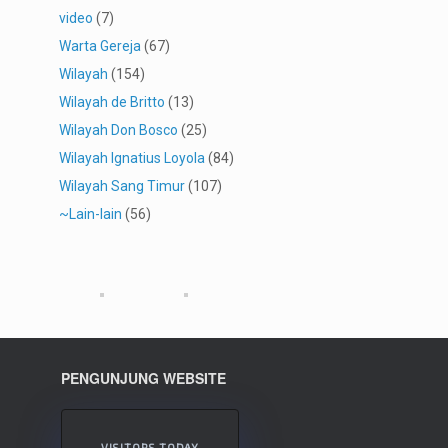
video
(7)
Warta Gereja
(67)
Wilayah
(154)
Wilayah de Britto
(13)
Wilayah Don Bosco
(25)
Wilayah Ignatius Loyola
(84)
Wilayah Sang Timur
(107)
~Lain-lain
(56)
PENGUNJUNG WEBSITE
VISITORS TODAY