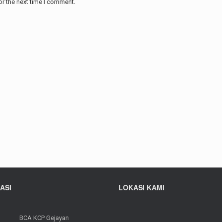
or the next time I comment.
ASI
LOKASI KAMI
BCA KCP Gejayan