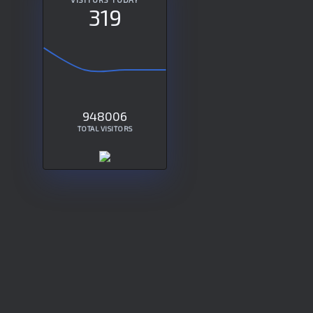
319
948006
TOTAL VISITORS