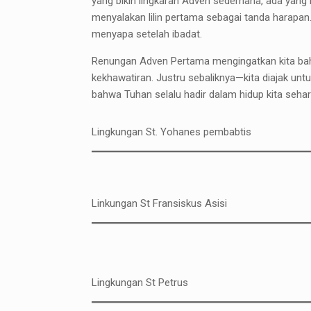
yang bikin lingkaran Adven sederhana, ada yan
menyalakan lilin pertama sebagai tanda harapan
menyapa setelah ibadat.
Renungan Adven Pertama mengingatkan kita bah
kekhawatiran. Justru sebaliknya—kita diajak un
bahwa Tuhan selalu hadir dalam hidup kita sehari
Lingkungan St. Yohanes pembabtis
Linkungan St Fransiskus Asisi
Lingkungan St Petrus