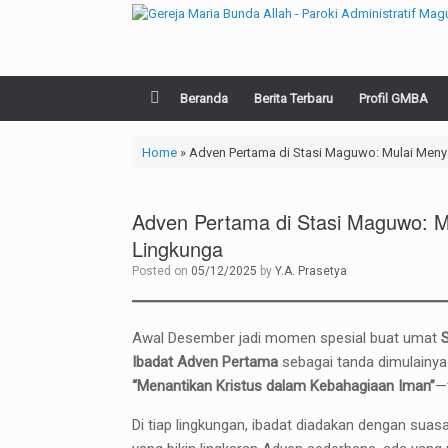
Skip
to
content
Beranda
Berita Terbaru
Profil GMBA
Home
»
Adven Pertama di Stasi Maguwo: Mulai Meny
Adven Pertama di Stasi Maguwo: M
Lingkunga
Posted on
05/12/2025
by
Y.A. Prasetya
Awal Desember jadi momen spesial buat umat
Ibadat Adven Pertama
sebagai tanda dimulainya
“Menantikan Kristus dalam Kebahagiaan Iman”
—
Di tiap lingkungan, ibadat diadakan dengan sua