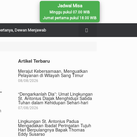
Jadwal Misa
Minggu pukul 07.00 WIB
Jumat pertama pukul 18.00 WIB
ertanya, Dewan Menjawab
Artikel Terbaru
Merajut Kebersamaan, Menguatkan
Pelayanan di Wilayah Sang Timur
08/08/2026
“Dengarkanlah Dia”: Umat Lingkungan
St. Antonius Diajak Menghidupi Sabda
Tuhan dalam Kehidupan Sehari-hari
07/08/2026
h
Lingkungan St. Antonius Padua
Mengadakan Ibadat Peringatan Tujuh
Hari Berpulangnya Bapak Thomas
Eddy Susarso