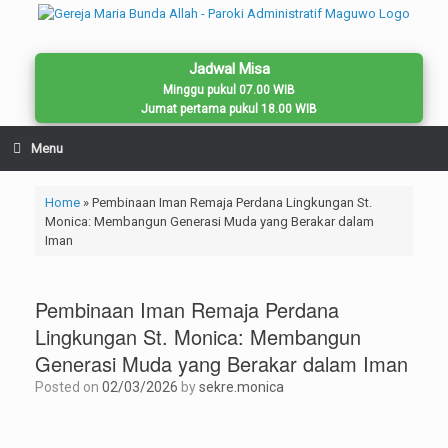
Skip
to
content
Jadwal Misa
Minggu pukul 07.00 WIB
Jumat pertama pukul 18.00 WIB
Menu
Home
»
Pembinaan Iman Remaja Perdana Lingkungan St.
Monica: Membangun Generasi Muda yang Berakar dalam
Iman
Pembinaan Iman Remaja Perdana
Lingkungan St. Monica: Membangun
Generasi Muda yang Berakar dalam Iman
Posted on
02/03/2026
by
sekre.monica