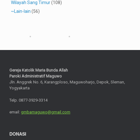
Wilayah Sang Timur
(108)
~Lain-lain
(56)
Gereja Katolik Maria Bunda Allah
Paroki Administratif Maguwo
Jln. Anggrek No. 6, Karangploso, Maguwoharjo, Depok, Sleman,
Yogyakarta
Telp. 0877-3929-3314
email:
gmbamaguwo@gmail.com
DONASI