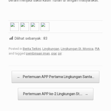
berani menjadi saksi kasih Tuhan di tengah masyarakat.
Dilihat sebanyak :
83
Posted in
Berita Terkini
,
Lingkungan
,
Lingkungan St. Monica
,
PIA
and tagged
pembinaan iman
,
piar
,
pir
.
Post navigation
←
Pertemuan APP Pertama Lingkungan Santa…
Pertemuan APP ke-2 Lingkungan St.…
→