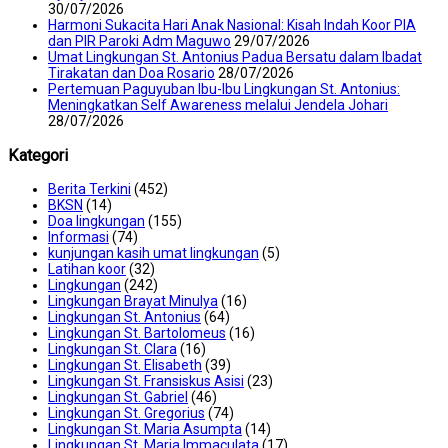
30/07/2026
Harmoni Sukacita Hari Anak Nasional: Kisah Indah Koor PIA
dan PIR Paroki Adm Maguwo
29/07/2026
Umat Lingkungan St. Antonius Padua Bersatu dalam Ibadat
Tirakatan dan Doa Rosario
28/07/2026
Pertemuan Paguyuban Ibu-Ibu Lingkungan St. Antonius:
Meningkatkan Self Awareness melalui Jendela Johari
28/07/2026
Kategori
Berita Terkini
(452)
BKSN
(14)
Doa lingkungan
(155)
Informasi
(74)
kunjungan kasih umat lingkungan
(5)
Latihan koor
(32)
Lingkungan
(242)
Lingkungan Brayat Minulya
(16)
Lingkungan St. Antonius
(64)
Lingkungan St. Bartolomeus
(16)
Lingkungan St. Clara
(16)
Lingkungan St. Elisabeth
(39)
Lingkungan St. Fransiskus Asisi
(23)
Lingkungan St. Gabriel
(46)
Lingkungan St. Gregorius
(74)
Lingkungan St. Maria Asumpta
(14)
Lingkungan St. Maria Immaculata
(17)