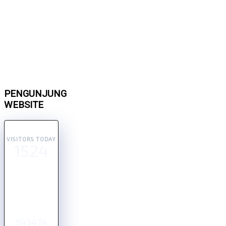
PENGUNJUNG
WEBSITE
VISITORS TODAY
1524
945474