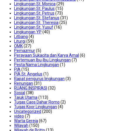
Lingkungan St. Monica
(29)
Lingkungan St. Paulus
(15)
Lingkungan St. Petrus
(73)
Lingkungan St. Stefanus
(31)
Lingkungan St. Theresia
(25)
Lingkungan St. Yusuf
(16)
Lingkungan YP
(40)
Litbang
(4)
Liturgi
(59)
OMK
(27)
Pemazmur
(5)
Perayaan Sukacita dan Karya Amal
(6)
Pertemuan Ibu-Ibu Lingkungan
(7)
Pesta Nama Lingkungan
(1)
PIA
(15)
PIA St. Angelus
(1)
Rapat pengurus lingkungan
(3)
Renungan
(31)
RUANG INSPIRASI
(32)
Sosial
(38)
Tajuk Utama
(113)
Tugas Caos Dahar Romo
(2)
Tugas Koor Lingkungan
(4)
Uncategorized
(200)
video
(7)
Warta Gereja
(67)
Wilayah
(150)
Wilayah de Britto
(13)