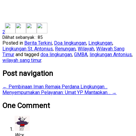
2
Dilihat sebanyak :
85
Posted in
Berita Terkini
,
Doa lingkungan
,
Lingkungan
,
Lingkungan St. Antonius
,
Renungan
,
Wilayah
,
Wilayah Sang
Timur
and tagged
doa lingkungan
,
GMBA
,
lingkungan Antonius
,
wilayah sang timur
.
Post navigation
←
Pembinaan Iman Remaja Perdana Lingkungan…
Menyempurnakan Pelayanan: Umat YP Mantapkan…
→
One Comment
Wcx