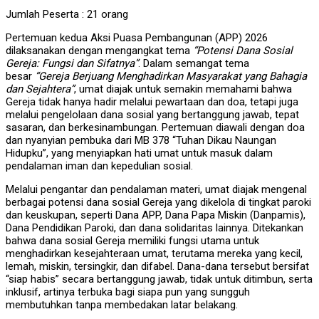
Jumlah Peserta : 21 orang
Pertemuan kedua Aksi Puasa Pembangunan (APP) 2026
dilaksanakan dengan mengangkat tema
“Potensi Dana Sosial
Gereja: Fungsi dan Sifatnya”
. Dalam semangat tema
besar
“Gereja Berjuang Menghadirkan Masyarakat yang Bahagia
dan Sejahtera”
, umat diajak untuk semakin memahami bahwa
Gereja tidak hanya hadir melalui pewartaan dan doa, tetapi juga
melalui pengelolaan dana sosial yang bertanggung jawab, tepat
sasaran, dan berkesinambungan. Pertemuan diawali dengan doa
dan nyanyian pembuka dari MB 378 “Tuhan Dikau Naungan
Hidupku”, yang menyiapkan hati umat untuk masuk dalam
pendalaman iman dan kepedulian sosial.
Melalui pengantar dan pendalaman materi, umat diajak mengenal
berbagai potensi dana sosial Gereja yang dikelola di tingkat paroki
dan keuskupan, seperti Dana APP, Dana Papa Miskin (Danpamis),
Dana Pendidikan Paroki, dan dana solidaritas lainnya. Ditekankan
bahwa dana sosial Gereja memiliki fungsi utama untuk
menghadirkan kesejahteraan umat, terutama mereka yang kecil,
lemah, miskin, tersingkir, dan difabel. Dana-dana tersebut bersifat
“siap habis” secara bertanggung jawab, tidak untuk ditimbun, serta
inklusif, artinya terbuka bagi siapa pun yang sungguh
membutuhkan tanpa membedakan latar belakang.