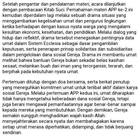
Setelah pengantar dan pendalaman materi, acara dilanjutkan
dengan pembacaan Kitab Suci. Pemahaman materi APP ke-2 ini
kemudian diperdalam lagi melalui sebuah drama situasi yang
menggambarkan kegelisahan umat dan pengurus lingkungan
ketika berhadapan dengan kasus nyata warga yang mengalami
kesulitan ekonomi, kesehatan, dan pendidikan. Melalui dialog yang
hidup dan reflektif, drama tersebut menegaskan pentingnya data
umat dalam Sistem Ecclesia sebagai dasar pengambilan
keputusan, serta penerapan prinsip solidaritas dan subsidiaritas
dalam pengelolaan dana sosial Gereja. Drama ini membantu umat
melihat bahwa bantuan Gereja bukan sekadar belas kasihan
sesaat, melainkan buah dari iman yang terorganisir, terarah, dan
berpihak pada kebutuhan nyata umat.
Pertemuan ditutup dengan doa bersama, serta berkat penutup
yang meneguhkan komitmen umat untuk terlibat aktif dalam karya
sosial Gereja. Melalui pertemuan APP kedua ini, umat diharapkan
tidak hanya mengetahui keberadaan dana sosial Gereja, tetapi
juga berani mengawal pemanfaatannya agar benar-benar sampai
kepada mereka yang membutuhkan. Dengan demikian, Gereja
semakin sungguh menghadirkan wajah kasih Allah:
menyejahterakan secara nyata dan membahagiakan karena
setiap umat merasa diperhatikan, didampingi, dan tidak berjuang
sendirian.