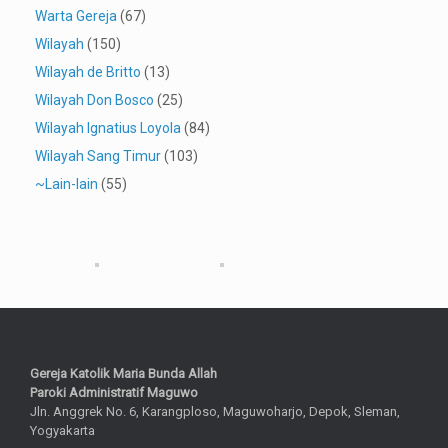
Warta Gereja
(67)
Wilayah
(150)
Wilayah de Britto
(13)
Wilayah Don Bosco
(25)
Wilayah Ignatius Loyola
(84)
Wilayah Sang Timur
(103)
~Lain-lain
(55)
Gereja Katolik Maria Bunda Allah
Paroki Administratif Maguwo
Jln. Anggrek No. 6, Karangploso, Maguwoharjo, Depok, Sleman,
Yogyakarta