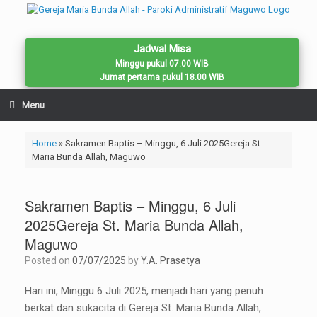
Skip
to
content
Jadwal Misa
Minggu pukul 07.00 WIB
Jumat pertama pukul 18.00 WIB
Menu
Home
»
Sakramen Baptis – Minggu, 6 Juli 2025Gereja St.
Maria Bunda Allah, Maguwo
Sakramen Baptis – Minggu, 6 Juli
2025Gereja St. Maria Bunda Allah,
Maguwo
Posted on
07/07/2025
by
Y.A. Prasetya
Hari ini, Minggu 6 Juli 2025, menjadi hari yang penuh
berkat dan sukacita di Gereja St. Maria Bunda Allah,