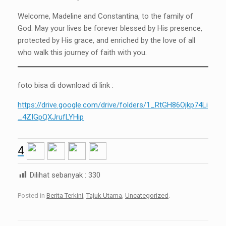
Welcome, Madeline and Constantina, to the family of
God. May your lives be forever blessed by His presence,
protected by His grace, and enriched by the love of all
who walk this journey of faith with you.
foto bisa di download di link :
https://drive.google.com/drive/folders/1_RtGH86Ojkp74Li
_4ZIGpQXJrufLYHip
4
Dilihat sebanyak :
330
Posted in
Berita Terkini
,
Tajuk Utama
,
Uncategorized
.