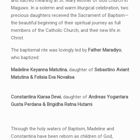
and sacred meaning at St. Mary Mother of God Church in
Maguwo. In a solemn and warm liturgical celebration, two
precious daughters received the Sacrament of Baptism—
the beautiful beginning of their spiritual journey as full
members of the Catholic Church, and their new life in
Christ.
The baptismal rite was lovingly led by
Father Maradiyo
,
who baptized:
Madeline Keyanna Matutina
, daughter of
Sebastino Aviant
Matutina & Felisia Eva Novalisa
Constantina Kiaraa Dewi
, daughter of
Andreas Yogantara
Gusta Perdana & Brigidha Ratna Hutami
.
Through the holy waters of Baptism, Madeline and
Constantina have been reborn as children of God,