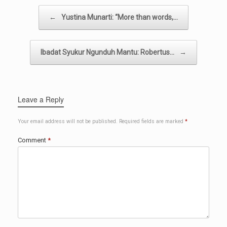
Post navigation
←
Yustina Munarti: “More than words,…
Ibadat Syukur Ngunduh Mantu: Robertus…
→
Leave a Reply
Your email address will not be published.
Required fields are marked
*
Comment
*