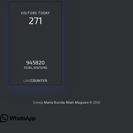
VISITORS TODAY
271
945820
TOTAL VISITORS
Gereja
Maria Bunda Allah Maguwo
© 2026
Hi
Hello
👋, welcome to
Gereja Maria Bunda Allah - Paroki Administratif
Maguwo