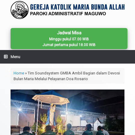
Skip
to
content
Jadwal Misa
Minggu pukul 07.00 WIB
Jumat pertama pukul 18.00 WIB
Menu
Home
»
Tim Soundsystem GMBA Ambil Bagian dalam Devosi
Bulan Maria Melalui Pelayanan Doa Rosario