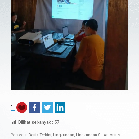
1
Dilihat sebanyak :
57
Posted in
Berita Terkini
,
Lingkungan
,
Lingkungan St. Antonius
,