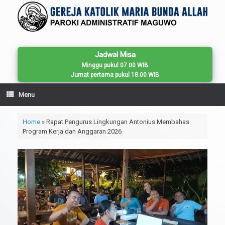
Skip
to
content
Jadwal Misa
Minggu pukul 07.00 WIB
Jumat pertama pukul 18.00 WIB
Menu
Home
»
Rapat Pengurus Lingkungan Antonius Membahas
Program Kerja dan Anggaran 2026