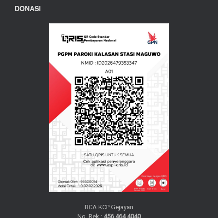
DONASI
BCA KCP Gejayan
No. Rek :
456 464 4040