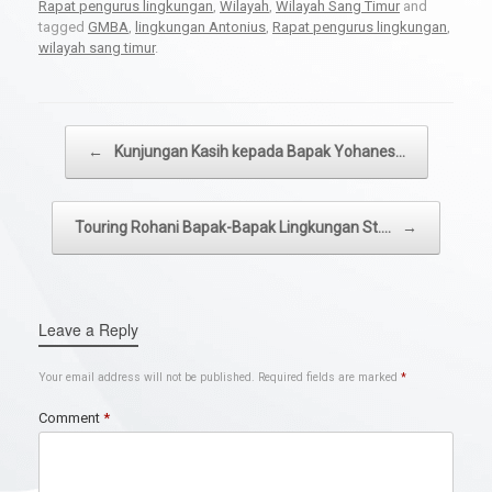
Rapat pengurus lingkungan
,
Wilayah
,
Wilayah Sang Timur
and
tagged
GMBA
,
lingkungan Antonius
,
Rapat pengurus lingkungan
,
wilayah sang timur
.
Post navigation
←
Kunjungan Kasih kepada Bapak Yohanes…
Touring Rohani Bapak-Bapak Lingkungan St.…
→
Leave a Reply
Your email address will not be published.
Required fields are marked
*
Comment
*