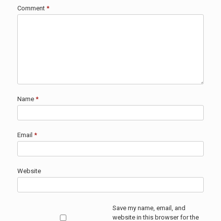
Comment
*
Name
*
Email
*
Website
Save my name, email, and
website in this browser for the