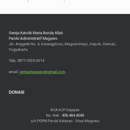
Gereja Katolik Maria Bunda Allah
Paroki Administratif Maguwo
Jln. Anggrek No. 6, Karangploso, Maguwoharjo, Depok, Sleman,
Yogyakarta
Telp. 0877-3929-3314
email:
gmbamaguwo@gmail.com
DONASI
BCA KCP Gejayan
No. Rek :
456 464 4040
a/n PGPM Paroki Kalasan - Stasi Maguwo