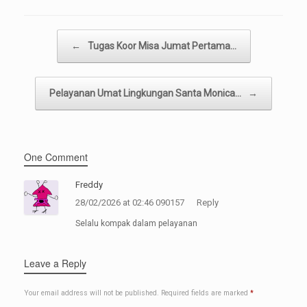
Post navigation
←
Tugas Koor Misa Jumat Pertama…
Pelayanan Umat Lingkungan Santa Monica…
→
One Comment
Freddy
28/02/2026 at 02:46 090157
Reply
Selalu kompak dalam pelayanan
Leave a Reply
Your email address will not be published.
Required fields are marked
*