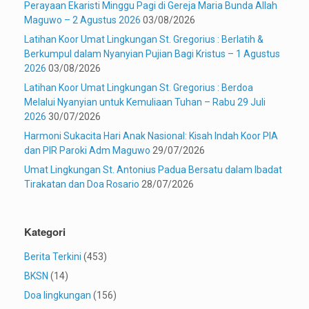
Perayaan Ekaristi Minggu Pagi di Gereja Maria Bunda Allah
Maguwo – 2 Agustus 2026
03/08/2026
Latihan Koor Umat Lingkungan St. Gregorius : Berlatih &
Berkumpul dalam Nyanyian Pujian Bagi Kristus – 1 Agustus
2026
03/08/2026
Latihan Koor Umat Lingkungan St. Gregorius : Berdoa
Melalui Nyanyian untuk Kemuliaan Tuhan – Rabu 29 Juli
2026
30/07/2026
Harmoni Sukacita Hari Anak Nasional: Kisah Indah Koor PIA
dan PIR Paroki Adm Maguwo
29/07/2026
Umat Lingkungan St. Antonius Padua Bersatu dalam Ibadat
Tirakatan dan Doa Rosario
28/07/2026
Kategori
Berita Terkini
(453)
BKSN
(14)
Doa lingkungan
(156)