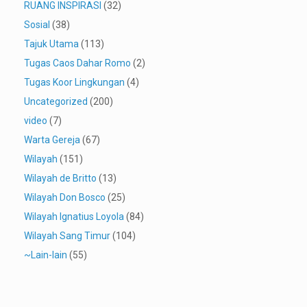
RUANG INSPIRASI
(32)
Sosial
(38)
Tajuk Utama
(113)
Tugas Caos Dahar Romo
(2)
Tugas Koor Lingkungan
(4)
Uncategorized
(200)
video
(7)
Warta Gereja
(67)
Wilayah
(151)
Wilayah de Britto
(13)
Wilayah Don Bosco
(25)
Wilayah Ignatius Loyola
(84)
Wilayah Sang Timur
(104)
~Lain-lain
(55)