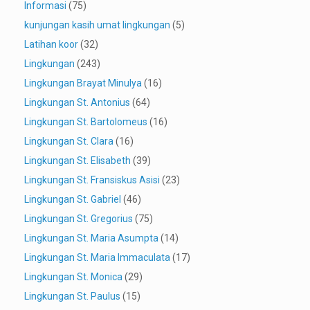
Informasi
(75)
kunjungan kasih umat lingkungan
(5)
Latihan koor
(32)
Lingkungan
(243)
Lingkungan Brayat Minulya
(16)
Lingkungan St. Antonius
(64)
Lingkungan St. Bartolomeus
(16)
Lingkungan St. Clara
(16)
Lingkungan St. Elisabeth
(39)
Lingkungan St. Fransiskus Asisi
(23)
Lingkungan St. Gabriel
(46)
Lingkungan St. Gregorius
(75)
Lingkungan St. Maria Asumpta
(14)
Lingkungan St. Maria Immaculata
(17)
Lingkungan St. Monica
(29)
Lingkungan St. Paulus
(15)