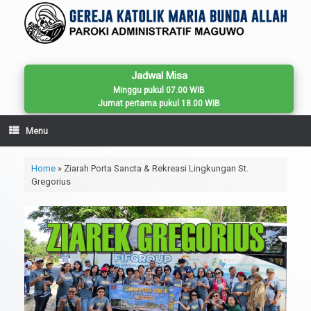
Skip
to
content
Jadwal Misa
Minggu pukul 07.00 WIB
Jumat pertama pukul 18.00 WIB
Menu
Home
»
Ziarah Porta Sancta & Rekreasi Lingkungan St.
Gregorius