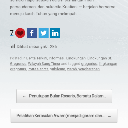
persaudaraan, dan sukacita Kristiani — berjalan bersama
menuju kasih Tuhan yang melimpah.
7
Dilihat sebanyak :
286
Posted in
Berita Terkini
,
Informasi
,
Lingkungan
,
Lingkungan St.
Gregorius
,
Wilayah Sang Timur
and tagged
gregorius
,
lingkungan
gregorius
,
Porta Sancta
,
yubileum
,
ziarah pengharapan
.
Post navigation
←
Penutupan Bulan Rosario, Bersatu Dalam…
Pelatihan Kerasulan Awam(menjadi garam dan…
→