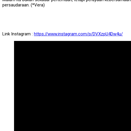
persaudaraan. (*Vera)
Link Instagram :
https://www.instagram.com/p/DVXzpU4Dw4u/