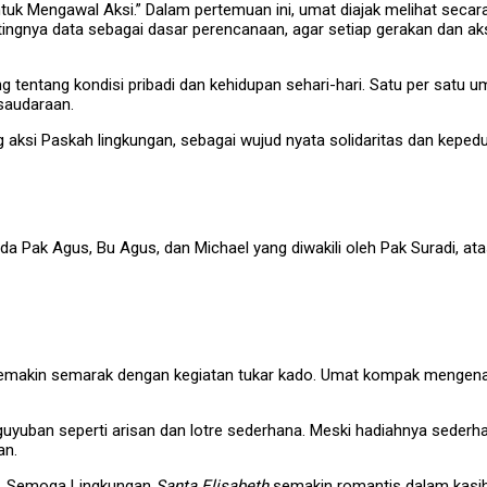
untuk Mengawal Aksi.” Dalam pertemuan ini, umat diajak melihat sec
tingnya data sebagai dasar perencanaan, agar setiap gerakan dan 
entang kondisi pribadi dan kehidupan sehari-hari. Satu per satu u
saudaraan.
aksi Paskah lingkungan, sebagai wujud nyata solidaritas dan keped
 Pak Agus, Bu Agus, dan Michael yang diwakili oleh Pak Suradi, a
emakin semarak dengan kegiatan tukar kado. Umat kompak mengenak
aguyuban seperti arisan dan lotre sederhana. Meski hadiahnya seder
an.
n. Semoga Lingkungan
Santa Elisabeth
semakin romantis dalam kasih