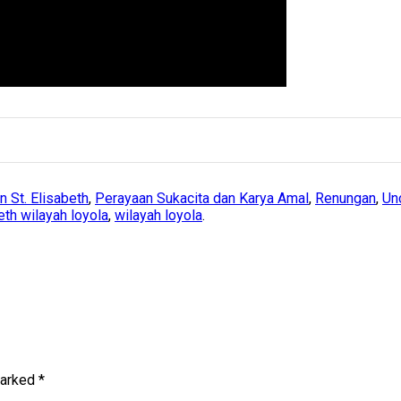
 St. Elisabeth
,
Perayaan Sukacita dan Karya Amal
,
Renungan
,
Un
eth wilayah loyola
,
wilayah loyola
.
marked
*