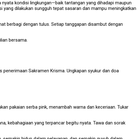
ara nyata kondisi lingkungan—baik tantangan yang dihadapi maupun
aksi yang dilakukan sungguh tepat sasaran dan mampu meningkatkan
mat berbagi dengan tulus. Setiap tanggapan disambut dengan
ulian bersama.
tas penerimaan Sakramen Krisma. Ungkapan syukur dan doa
an pakaian serba pink, menambah warna dan keceriaan. Tukar
hana, kebahagiaan yang terpancar begitu nyata. Tawa dan sorak
, semakin hidup dalam pelayanan, dan semakin guyub dalam