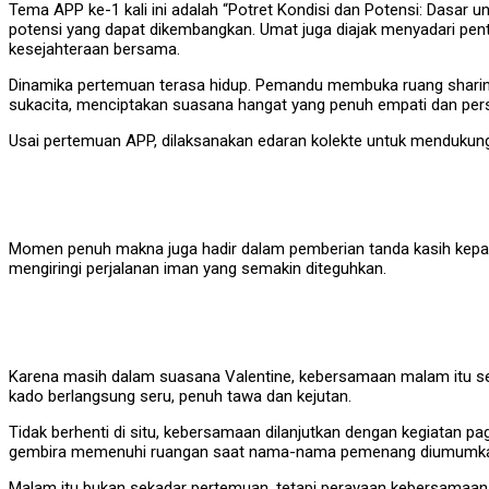
Tema APP ke-1 kali ini adalah “Potret Kondisi dan Potensi: Dasar 
potensi yang dapat dikembangkan. Umat juga diajak menyadari pen
kesejahteraan bersama.
Dinamika pertemuan terasa hidup. Pemandu membuka ruang sharing t
sukacita, menciptakan suasana hangat yang penuh empati dan per
Usai pertemuan APP, dilaksanakan edaran kolekte untuk mendukung 
Momen penuh makna juga hadir dalam pemberian tanda kasih kepada
mengiringi perjalanan iman yang semakin diteguhkan.
Karena masih dalam suasana Valentine, kebersamaan malam itu s
kado berlangsung seru, penuh tawa dan kejutan.
Tidak berhenti di situ, kebersamaan dilanjutkan dengan kegiatan p
gembira memenuhi ruangan saat nama-nama pemenang diumumk
Malam itu bukan sekadar pertemuan, tetapi perayaan kebersamaa