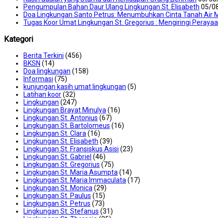
Pengumpulan Bahan Daur Ulang Lingkungan St. Elisabeth
05/0
Doa Lingkungan Santo Petrus: Menumbuhkan Cinta Tanah Air M
Tugas Koor Umat Lingkungan St. Gregorius : Mengiringi Peraya
Kategori
Berita Terkini
(456)
BKSN
(14)
Doa lingkungan
(158)
Informasi
(75)
kunjungan kasih umat lingkungan
(5)
Latihan koor
(32)
Lingkungan
(247)
Lingkungan Brayat Minulya
(16)
Lingkungan St. Antonius
(67)
Lingkungan St. Bartolomeus
(16)
Lingkungan St. Clara
(16)
Lingkungan St. Elisabeth
(39)
Lingkungan St. Fransiskus Asisi
(23)
Lingkungan St. Gabriel
(46)
Lingkungan St. Gregorius
(75)
Lingkungan St. Maria Asumpta
(14)
Lingkungan St. Maria Immaculata
(17)
Lingkungan St. Monica
(29)
Lingkungan St. Paulus
(15)
Lingkungan St. Petrus
(73)
Lingkungan St. Stefanus
(31)