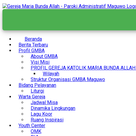
Skip
to
content
Beranda
Berita Terbaru
Profil GMBA
About GMBA
Visi Misi
PROFIL GEREJA KATOLIK MARIA BUNDA ALLA
Wilayah
Struktur Organisasi GMBA Maguwo
Bidang Pelayanan
Liturgi
Warta Gereja
Jadwal Misa
Dinamika Lingkungan
Lagu Koor
Ruang Inspirasi
Youth Center
OMK