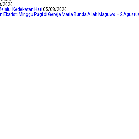
8/2026
elalui Kedekatan Hati
05/08/2026
an Ekaristi Minggu Pagi di Gereja Maria Bunda Allah Maguwo – 2 Agustu