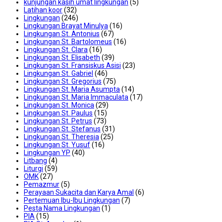
kunjungan kasih umat lingkungan
(5)
Latihan koor
(32)
Lingkungan
(246)
Lingkungan Brayat Minulya
(16)
Lingkungan St. Antonius
(67)
Lingkungan St. Bartolomeus
(16)
Lingkungan St. Clara
(16)
Lingkungan St. Elisabeth
(39)
Lingkungan St. Fransiskus Asisi
(23)
Lingkungan St. Gabriel
(46)
Lingkungan St. Gregorius
(75)
Lingkungan St. Maria Asumpta
(14)
Lingkungan St. Maria Immaculata
(17)
Lingkungan St. Monica
(29)
Lingkungan St. Paulus
(15)
Lingkungan St. Petrus
(73)
Lingkungan St. Stefanus
(31)
Lingkungan St. Theresia
(25)
Lingkungan St. Yusuf
(16)
Lingkungan YP
(40)
Litbang
(4)
Liturgi
(59)
OMK
(27)
Pemazmur
(5)
Perayaan Sukacita dan Karya Amal
(6)
Pertemuan Ibu-Ibu Lingkungan
(7)
Pesta Nama Lingkungan
(1)
PIA
(15)