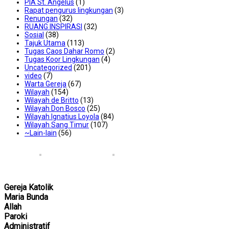
PIA St. Angelus
(1)
Rapat pengurus lingkungan
(3)
Renungan
(32)
RUANG INSPIRASI
(32)
Sosial
(38)
Tajuk Utama
(113)
Tugas Caos Dahar Romo
(2)
Tugas Koor Lingkungan
(4)
Uncategorized
(201)
video
(7)
Warta Gereja
(67)
Wilayah
(154)
Wilayah de Britto
(13)
Wilayah Don Bosco
(25)
Wilayah Ignatius Loyola
(84)
Wilayah Sang Timur
(107)
~Lain-lain
(56)
Gereja Katolik
Maria Bunda
Allah
Paroki
Administratif