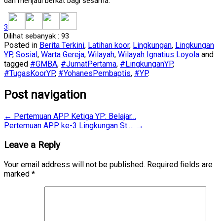
dan menjadi berkat bagi sesama.
3
Dilihat sebanyak :
93
Posted in
Berita Terkini
,
Latihan koor
,
Lingkungan
,
Lingkungan
YP
,
Sosial
,
Warta Gereja
,
Wilayah
,
Wilayah Ignatius Loyola
and
tagged
#GMBA
,
#JumatPertama
,
#LingkunganYP
,
#TugasKoorYP
,
#YohanesPembaptis
,
#YP
.
Post navigation
←
Pertemuan APP Ketiga YP: Belajar…
Pertemuan APP ke-3 Lingkungan St.…
→
Leave a Reply
Your email address will not be published.
Required fields are
marked
*