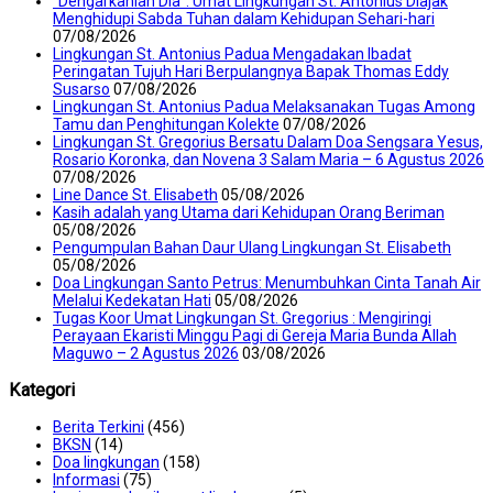
“Dengarkanlah Dia”: Umat Lingkungan St. Antonius Diajak
Menghidupi Sabda Tuhan dalam Kehidupan Sehari-hari
07/08/2026
Lingkungan St. Antonius Padua Mengadakan Ibadat
Peringatan Tujuh Hari Berpulangnya Bapak Thomas Eddy
Susarso
07/08/2026
Lingkungan St. Antonius Padua Melaksanakan Tugas Among
Tamu dan Penghitungan Kolekte
07/08/2026
Lingkungan St. Gregorius Bersatu Dalam Doa Sengsara Yesus,
Rosario Koronka, dan Novena 3 Salam Maria – 6 Agustus 2026
07/08/2026
Line Dance St. Elisabeth
05/08/2026
Kasih adalah yang Utama dari Kehidupan Orang Beriman
05/08/2026
Pengumpulan Bahan Daur Ulang Lingkungan St. Elisabeth
05/08/2026
Doa Lingkungan Santo Petrus: Menumbuhkan Cinta Tanah Air
Melalui Kedekatan Hati
05/08/2026
Tugas Koor Umat Lingkungan St. Gregorius : Mengiringi
Perayaan Ekaristi Minggu Pagi di Gereja Maria Bunda Allah
Maguwo – 2 Agustus 2026
03/08/2026
Kategori
Berita Terkini
(456)
BKSN
(14)
Doa lingkungan
(158)
Informasi
(75)